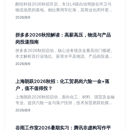
酷哇科技2026秋招开启，专注L4级自动驾驶在环卫与
物流场景的落地。相比乘用车红海，其商业化闭环更清
晰，现金流相对健康。本文解读其业务模式、岗位稳定
2026/8/9
性及不限专业的投递策略，帮应届生判断是否值得入
手。
拼多多2026秋招解读：高薪高压，物流与产品
岗投递指南
拼多多2026秋招启动，核心业务线含金量高但门槛硬。
本文解析其行业地位、薪资水平及物流、产品岗投递策
略，助你判断是否适合这种高强度职业起步。
2026/8/9
上海朗跃2026秋招：化工贸易岗六险一金+落
户，值不值得投？
上海朗跃2026秋招启动，面向化工、材料、国贸及金融
专业。提供六险一金与落户扶持，技术加贸易双轮驱动
模式稳定性高。本文解读岗位需求与福利含金量，帮应
2026/8/9
届生快速判断投递价值。
谷雨工作室2026暑期实习：腾讯非虚构写作平