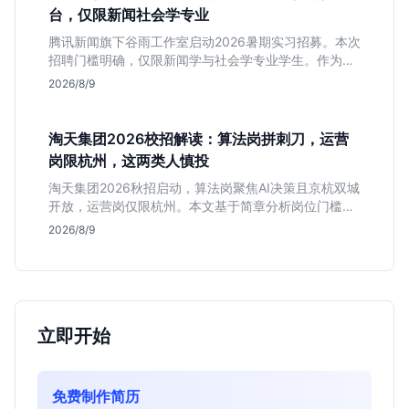
台，仅限新闻社会学专业
腾讯新闻旗下谷雨工作室启动2026暑期实习招募。本次
招聘门槛明确，仅限新闻学与社会学专业学生。作为深
耕非虚构写作的头部团队，该岗位提供独立发稿机会与
2026/8/9
高含金量行业背书，但转正名额紧缩，适合追求深度报
道的垂直领域人才。
淘天集团2026校招解读：算法岗拼刺刀，运营
岗限杭州，这两类人慎投
淘天集团2026秋招启动，算法岗聚焦AI决策且京杭双城
开放，运营岗仅限杭州。本文基于简章分析岗位门槛、
薪资行情及适合人群，帮应届生判断是否值得投递。
2026/8/9
立即开始
免费制作简历