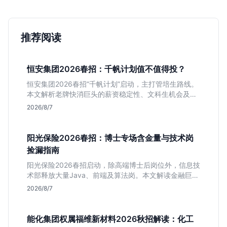
推荐阅读
恒安集团2026春招：千帆计划值不值得投？
恒安集团2026春招“千帆计划”启动，主打管培生路线。
本文解析老牌快消巨头的薪资稳定性、文科生机会及决
策链条长的局限，帮你判断是否值得投递。
2026/8/7
阳光保险2026春招：博士专场含金量与技术岗
捡漏指南
阳光保险2026春招启动，除高端博士后岗位外，信息技
术部释放大量Java、前端及算法岗。本文解读金融巨头
校招门槛，分析技术岗需求与投递价值，助你快速判断
2026/8/7
是否值得投。
能化集团权属福维新材料2026秋招解读：化工