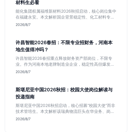
材料生必看
能化集团权属福维新材料2026秋招启动，核心岗位集中
在福建永安。本文解析国企背景稳定性、化工材料专业
匹配度及工作地点限制，助理工科生判断是否值得投
2026/8/7
递。
许昌智能2026春招：不限专业招财务，河南本
地生值得冲吗？
许昌智能2026春招重点释放财务资产部岗位，不限专
业。作为河南本地老牌制造业企业，稳定性高但爆发涨
薪机会少。适合想在本地积累工业场景经验的应届生。
2026/8/7
斯堪尼亚中国2026秋招：校园大使岗位解读与
投递指南
斯堪尼亚中国2026秋招启动，核心招募“校园大使”而非
技术管培生。本文解析该瑞典物流巨头在华业务、岗位
真实职责及不限专业背后的竞争逻辑，助你判断是否值
2026/8/7
得投递。