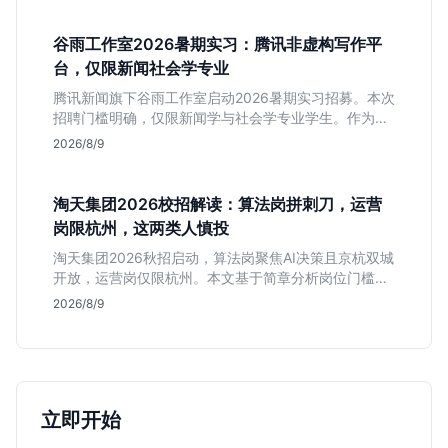
谷雨工作室2026暑期实习：腾讯非虚构写作平
台，仅限新闻社会学专业
腾讯新闻旗下谷雨工作室启动2026暑期实习招募。本次
招聘门槛明确，仅限新闻学与社会学专业学生。作为深
耕非虚构写作的头部团队，该岗位提供独立发稿机会与
2026/8/9
高含金量行业背书，但转正名额紧缩，适合追求深度报
道的垂直领域人才。
淘天集团2026校招解读：算法岗拼刺刀，运营
岗限杭州，这两类人慎投
淘天集团2026秋招启动，算法岗聚焦AI决策且京杭双城
开放，运营岗仅限杭州。本文基于简章分析岗位门槛、
薪资行情及适合人群，帮应届生判断是否值得投递。
2026/8/9
立即开始