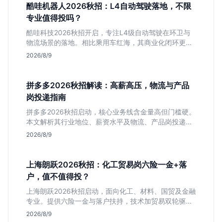
酷哇机器人2026秋招：L4自动驾驶落地，不限
专业值得投吗？
酷哇科技2026秋招开启，专注L4级自动驾驶在环卫与
物流场景的落地。相比乘用车红海，其商业化闭环更清
晰，现金流相对健康。本文解读其业务模式、岗位稳定
2026/8/9
性及不限专业的投递策略，帮应届生判断是否值得入
手。
拼多多2026秋招解读：高薪高压，物流与产品
岗投递指南
拼多多2026秋招启动，核心业务线含金量高但门槛硬。
本文解析其行业地位、薪资水平及物流、产品岗投递策
略，助你判断是否适合这种高强度职业起步。
2026/8/9
上海朗跃2026秋招：化工贸易岗六险一金+落
户，值不值得投？
上海朗跃2026秋招启动，面向化工、材料、国贸及金融
专业。提供六险一金与落户扶持，技术加贸易双轮驱动
模式稳定性高。本文解读岗位需求与福利含金量，帮应
2026/8/9
届生快速判断投递价值。