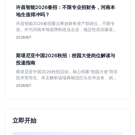
许昌智能2026春招：不限专业招财务，河南本
地生值得冲吗？
许昌智能2026春招重点释放财务资产部岗位，不限专
业。作为河南本地老牌制造业企业，稳定性高但爆发涨
薪机会少。适合想在本地积累工业场景经验的应届生。
2026/8/7
斯堪尼亚中国2026秋招：校园大使岗位解读与
投递指南
斯堪尼亚中国2026秋招启动，核心招募“校园大使”而非
技术管培生。本文解析该瑞典物流巨头在华业务、岗位
真实职责及不限专业背后的竞争逻辑，助你判断是否值
2026/8/7
得投递。
立即开始