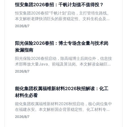
恒安集团2026春招：千帆计划值不值得投？
恒安集团2026春招“千帆计划”启动，主打管培生路线。
本文解析老牌快消巨头的薪资稳定性、文科生机会及决
策链条长的局限，帮你判断是否值得投递。
2026/8/7
阳光保险2026春招：博士专场含金量与技术岗
捡漏指南
阳光保险2026春招启动，除高端博士后岗位外，信息技
术部释放大量Java、前端及算法岗。本文解读金融巨头
校招门槛，分析技术岗需求与投递价值，助你快速判断
2026/8/7
是否值得投。
能化集团权属福维新材料2026秋招解读：化工
材料生必看
能化集团权属福维新材料2026秋招启动，核心岗位集中
在福建永安。本文解析国企背景稳定性、化工材料专业
匹配度及工作地点限制，助理工科生判断是否值得投
2026/8/7
递。