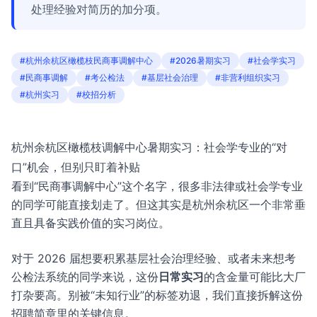
处理经验对简历的加分项。
#杭州余杭区橄榄枝民商事调解中心
#2026暑期实习
#社会学实习
#民商事调解
#考公检法
#基层社会治理
#非营利组织实习
#杭州实习
#校招分析
杭州余杭区橄榄枝调解中心暑期实习：社会学专业的“对
口”机会，但别只盯着补贴
看到“民商事调解中心”这个名字，很多非法律或社会学专业
的同学可能直接划走了。但这其实是杭州余杭区一个非常垂
直且具备实践价值的实习岗位。
对于 2026 届想要积累基层社会治理经验、或者未来想考
公检法系统的同学来说，这份
日常实习
的含金量可能比大厂
打杂要高。别被“未知行业”的标签劝退，我们直接拆解这份
招聘简章里的关键信息。