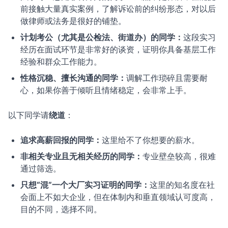
前接触大量真实案例，了解诉讼前的纠纷形态，对以后
做律师或法务是很好的铺垫。
计划考公（尤其是公检法、街道办）的同学：
这段实习
经历在面试环节是非常好的谈资，证明你具备基层工作
经验和群众工作能力。
性格沉稳、擅长沟通的同学：
调解工作琐碎且需要耐
心，如果你善于倾听且情绪稳定，会非常上手。
以下同学请
绕道
：
追求高薪回报的同学：
这里给不了你想要的薪水。
非相关专业且无相关经历的同学：
专业壁垒较高，很难
通过筛选。
只想“混”一个大厂实习证明的同学：
这里的知名度在社
会面上不如大企业，但在体制内和垂直领域认可度高，
目的不同，选择不同。