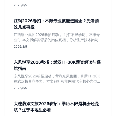
岗位成色及隐性门槛，帮你判断是否值得投递。
2026/8/5
江铜2026春招：不限专业就能进国企？先看清
这几点再投
江西铜业集团2026春招启动，主打“不限学历、不限专
业”。本文拆解其背后的岗位真相，分析生产技术岗与职
能岗的区别，帮助应届生判断是否值得作为国企兜底选
2026/8/5
项。
东风悦享2026秋招：武汉11-30K薪资解读与避
坑指南
东风悦享2026校招启动，背靠东风集团，月薪11-30K
在武汉极具竞争力。本文解析智能网联汽车核心岗位，
提醒注意JD中混入的跨境电商岗，助应届生精准投递研
2026/8/5
发方向。
大连蔚泽文旅2026春招：学历不限是机会还是
坑？辽宁本地生必看