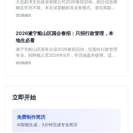
大连蔚泽文化旅游有限公司2026春招启动，岗位信息模
糊且学历不限。本文深度解析其业务模式、潜在风险及
适合人群，帮助辽宁本地应届生判断是否值得投递。
2026/8/5
2026遂宁船山区国企春招：只招行政管理，本
地生必看
遂宁市船山区国有企业2026春招启动，仅面向行政管理
专业。招聘截止至2026年8月，学历涵盖本硕博。适合
追求本地稳定发展的同学，但需注意薪资细节未公开，
2026/8/5
竞争周期较长。
立即开始
免费制作简历
AI智能生成，3分钟完成专业简历