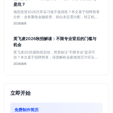
是坑？
瀚亚投资2026日常实习值不值得投？本文基于招聘简章
分析：业务聚焦金融投资，岗位未定需分配，转正机会
不明确。适合急需上海高含金量实习证明、想接触真实
2026/8/8
资金流向的金融生，不适合追求稳定留用的同学。
英飞凌2026秋招解读：不限专业背后的门槛与
机会
英飞凌2026届秋招启动，简章标注“不限专业”是否可
信？本文基于招聘简章，深度解析这家德资芯片巨头的
行业地位、校招真实门槛及投递策略，助你判断是否值
2026/8/8
得投入。
立即开始
免费制作简历