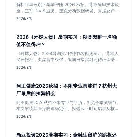
解析阿里云旗下瓴羊智能 2026 秋招。背靠阿里技术底
座，主打 DaaS 业务。重点分析数据研发、算法及产品
岗的硬性要求，评估 B 端数据路线的成长曲线与抗压挑
2026/8/8
战，助你判断是否值得投递。
2026《环球人物》暑期实习：视觉岗唯一名额
值不值得冲？
《环球人物》2026暑期实习仅招1名视觉设计。背靠人
民日报社，央媒背书极强，但属日常实习无转正承诺。
适合追求高含金量简历、能接受严谨流程的设计生，想
2026/8/8
进大厂快节奏者慎投。
阿里健康2026秋招：不限专业真能进？杭州大
厂最后的捡漏机会
阿里健康2026秋招不限专业与学历，但竞争暗藏细节。
本文解读其医疗赛道稳定性、投递截止时间陷阱及核心
岗位面试节奏，帮应届生判断是否值得投入。
2026/8/8
瀚亚投资2026暑期实习：金融生留沪的跳板还