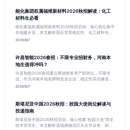
能化集团权属福维新材料2026秋招解读：化工
材料生必看
能化集团权属福维新材料2026秋招启动，核心岗位集中
在福建永安。本文解析国企背景稳定性、化工材料专业
匹配度及工作地点限制，助理工科生判断是否值得投
2026/8/7
递。
许昌智能2026春招：不限专业招财务，河南本
地生值得冲吗？
许昌智能2026春招重点释放财务资产部岗位，不限专
业。作为河南本地老牌制造业企业，稳定性高但爆发涨
薪机会少。适合想在本地积累工业场景经验的应届生。
2026/8/7
斯堪尼亚中国2026秋招：校园大使岗位解读与
投递指南
斯堪尼亚中国2026秋招启动，核心招募“校园大使”而非
技术管培生。本文解析该瑞典物流巨头在华业务、岗位