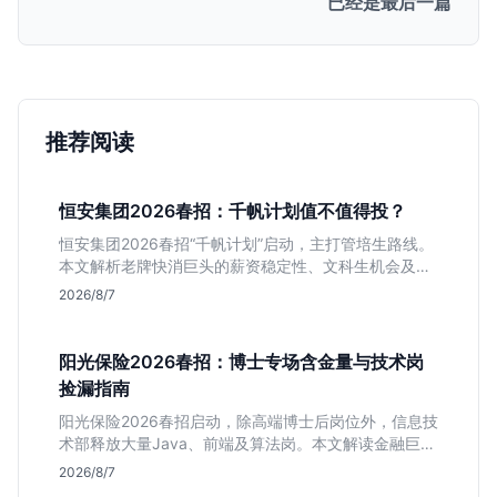
已经是最后一篇
推荐阅读
恒安集团2026春招：千帆计划值不值得投？
恒安集团2026春招“千帆计划”启动，主打管培生路线。
本文解析老牌快消巨头的薪资稳定性、文科生机会及决
策链条长的局限，帮你判断是否值得投递。
2026/8/7
阳光保险2026春招：博士专场含金量与技术岗
捡漏指南
阳光保险2026春招启动，除高端博士后岗位外，信息技
术部释放大量Java、前端及算法岗。本文解读金融巨头
校招门槛，分析技术岗需求与投递价值，助你快速判断
2026/8/7
是否值得投。