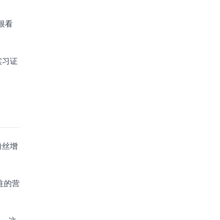
很看
实习证
粉丝增
往的营