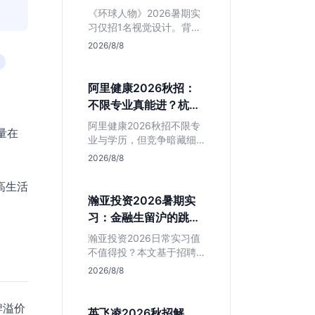
额值不值得冲？
《环球人物》2026暑期实
习仅招1名视觉设计。背靠
人民日报社，央媒背书极
2026/8/8
强，但属日常实习无转正
承诺。适合追求高含金量
简历、能接受严谨流程的
阿里健康2026秋招：
设计生，想进大厂快节奏
不限专业真能进？杭州
者慎投。
大厂最后的捡漏机会
阿里健康2026秋招不限专
量在
业与学历，但竞争暗藏细
节。本文解读其医疗赛道
2026/8/8
稳定性、投递截止时间陷
阱及核心岗位面试节奏，
高生活
帮应届生判断是否值得投
瀚亚投资2026暑期实
入。
习：金融生留沪的跳板
还是坑？
瀚亚投资2026日常实习值
不值得投？本文基于招聘
简章分析：业务聚焦金融
2026/8/8
投资，岗位未定需分配，
转正机会不明确。适合急
牌溢价
需上海高含金量实习证
英飞凌2026秋招解