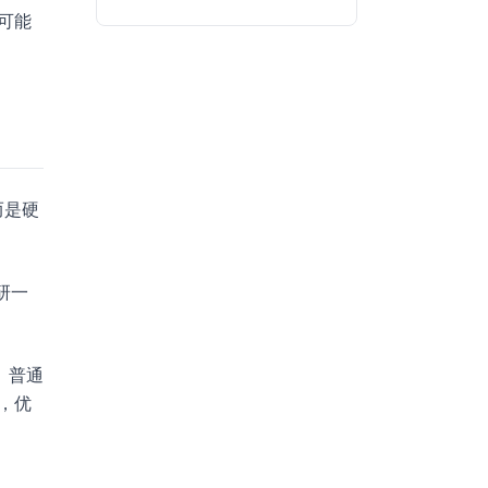
者可能
而是硬
研一
。普通
，优