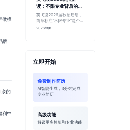
明、想接触真实资金流向
读：不限专业背后的门
的金融生，不适合追求稳
槛与机会
定留用的同学。
英飞凌2026届秋招启动，
里做模
简章标注“不限专业”是否可
信？本文基于招聘简章，
2026/8/8
深度解析这家德资芯片巨
头的行业地位、校招真实
品牌
门槛及投递策略，助你判
断是否值得投入。
立即开始
免费制作简历
AI智能生成，3分钟完成
打杂的
专业简历
福利中
高级功能
解锁更多模板和专业功能