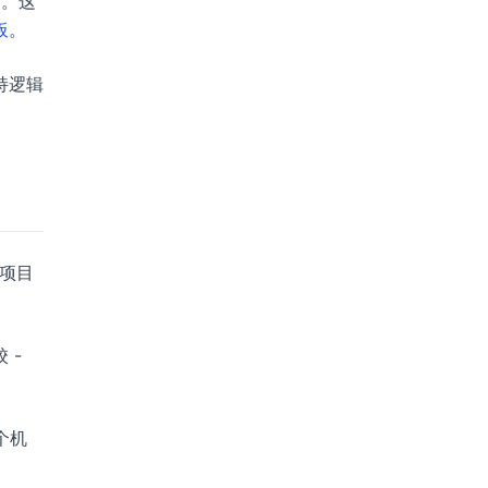
中。这
板
。
持逻辑
心项目
 -
个机