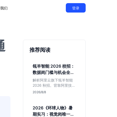
于我们
登录
通
推荐阅读
瓴羊智能 2026 校招：
数据岗门槛与机会全拆
解
解析阿里云旗下瓴羊智能
2026 秋招。背靠阿里技术
底座，主打 DaaS 业务。
2026/8/8
重点分析数据研发、算法
及产品岗的硬性要求，评
估 B 端数据路线的成长曲
2026《环球人物》暑
线与抗压挑战，助你判断
期实习：视觉岗唯一名
是否值得投递。