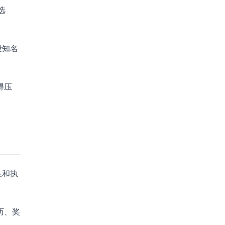
选
段知名
得压
性和执
历、奖