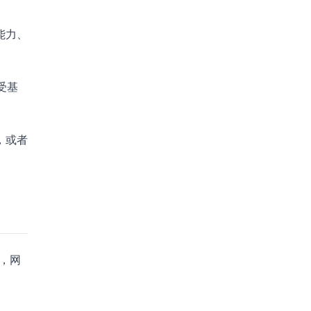
能力、
受基
，或者
长，网