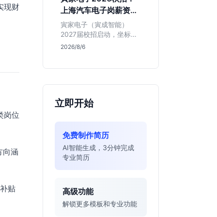
同学的投递机会与真实门
实现财
上海汽车电子岗薪资与
槛，帮你判断是否值得
岗位全解析
投。
寅家电子（寅成智能）
2027届校招启动，坐标上
海。本文解析百人规模汽
2026/8/6
车电子企业的机械与算法
双赛道机会，分析薪资面
议背后的含金量及应届生
成长路径，助你判断是否
值得投递。
立即开始
类岗位
免费制作简历
AI智能生成，3分钟完成
方向涵
专业简历
习补贴
高级功能
解锁更多模板和专业功能