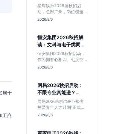
专业但薪资面议
星辉娱乐2026届秋招启
动，总部广州，岗位覆盖
技术、美术、策划。PHP
2026/8/6
岗非主流，美术话语权
高，薪资全面面议。适合
想接触项目全流程的应届
恒安集团2026秋招解
生，追求大厂光环者慎
读：文科与电子类同学
投。
的稳妥选择？
恒安集团2026秋招启动，
作为拥有心相印、七度空
间等国民品牌的快消巨
2026/8/6
头，本次招聘主打职业稳
定性。文章深度解析管培
生项目，明确文商科主攻
网易2026秋招启动：
品牌营销、理工科侧重技
不限专业真能进？
它属于
术支持的岗位逻辑，客观
GPT-极客计划解读
分析传统制造业薪资平稳
网易2026秋招“GPT-极客
但平台扎实的特点，助应
热爱青年人才计划”正式开
届生快速判断投递价值。
启，主打不限专业与学
和工商
2026/8/6
历。本文拆解其核心岗位
需求（技术研发、游戏策
划、算法），分析非科班
寅家电子2026秋招：