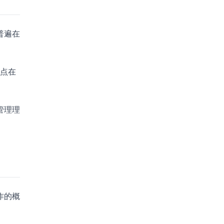
普遍在
一点在
管理理
作的概