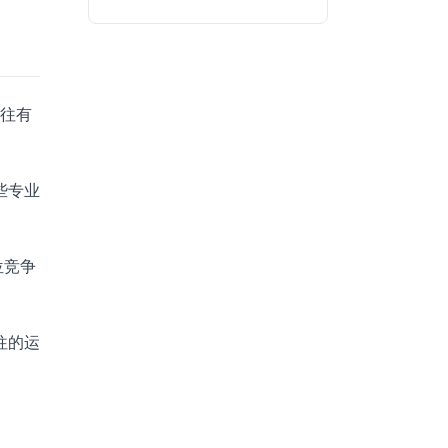
往往有
些专业
位竞争
往的运