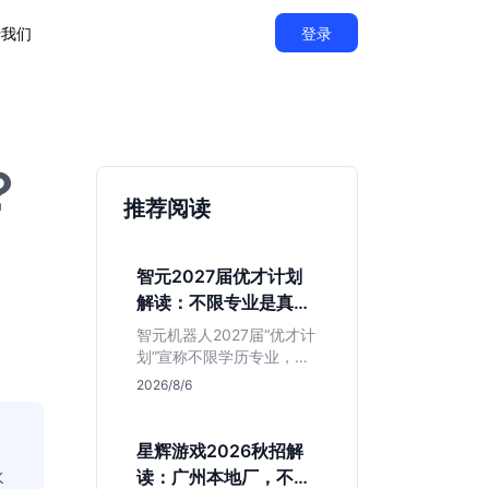
于我们
登录
？
推荐阅读
智元2027届优才计划
解读：不限专业是真的
吗？
智元机器人2027届“优才计
划”宣称不限学历专业，实
则聚焦具身智能顶尖人
2026/8/6
才。本文拆解岗位分布与
隐藏门槛，分析算法、仿
真等核心方向，帮你判断
星辉游戏2026秋招解
是否值得投递及如何准备
水
读：广州本地厂，不限
硬核项目。