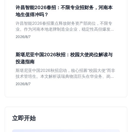
许昌智能2026春招：不限专业招财务，河南本
地生值得冲吗？
许昌智能2026春招重点释放财务资产部岗位，不限专
业。作为河南本地老牌制造业企业，稳定性高但爆发涨
薪机会少。适合想在本地积累工业场景经验的应届生。
2026/8/7
斯堪尼亚中国2026秋招：校园大使岗位解读与
投递指南
斯堪尼亚中国2026秋招启动，核心招募“校园大使”而非
技术管培生。本文解析该瑞典物流巨头在华业务、岗位
真实职责及不限专业背后的竞争逻辑，助你判断是否值
2026/8/7
得投递。
立即开始