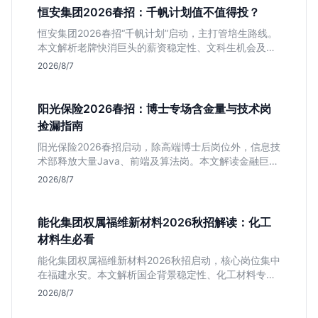
恒安集团2026春招：千帆计划值不值得投？
恒安集团2026春招“千帆计划”启动，主打管培生路线。
本文解析老牌快消巨头的薪资稳定性、文科生机会及决
策链条长的局限，帮你判断是否值得投递。
2026/8/7
阳光保险2026春招：博士专场含金量与技术岗
捡漏指南
阳光保险2026春招启动，除高端博士后岗位外，信息技
术部释放大量Java、前端及算法岗。本文解读金融巨头
校招门槛，分析技术岗需求与投递价值，助你快速判断
2026/8/7
是否值得投。
能化集团权属福维新材料2026秋招解读：化工
材料生必看
能化集团权属福维新材料2026秋招启动，核心岗位集中
在福建永安。本文解析国企背景稳定性、化工材料专业
匹配度及工作地点限制，助理工科生判断是否值得投
2026/8/7
递。