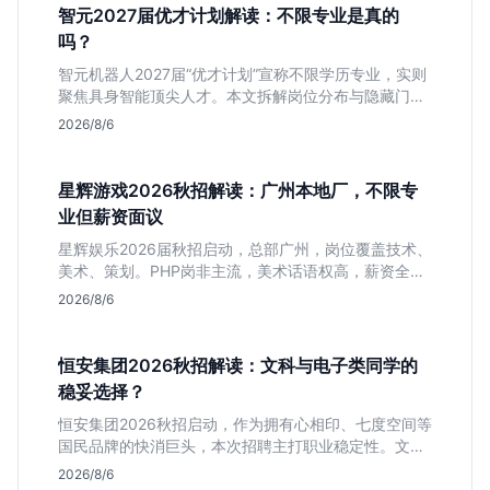
智元2027届优才计划解读：不限专业是真的
吗？
智元机器人2027届“优才计划”宣称不限学历专业，实则
聚焦具身智能顶尖人才。本文拆解岗位分布与隐藏门
槛，分析算法、仿真等核心方向，帮你判断是否值得投
2026/8/6
递及如何准备硬核项目。
星辉游戏2026秋招解读：广州本地厂，不限专
业但薪资面议
星辉娱乐2026届秋招启动，总部广州，岗位覆盖技术、
美术、策划。PHP岗非主流，美术话语权高，薪资全面
面议。适合想接触项目全流程的应届生，追求大厂光环
2026/8/6
者慎投。
恒安集团2026秋招解读：文科与电子类同学的
稳妥选择？
恒安集团2026秋招启动，作为拥有心相印、七度空间等
国民品牌的快消巨头，本次招聘主打职业稳定性。文章
深度解析管培生项目，明确文商科主攻品牌营销、理工
2026/8/6
科侧重技术支持的岗位逻辑，客观分析传统制造业薪资