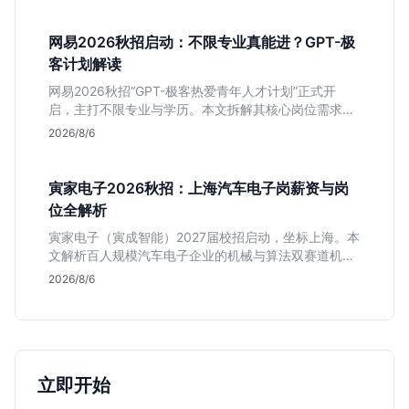
平稳但平台扎实的特点，助应届生快速判断投递价值。
网易2026秋招启动：不限专业真能进？GPT-极
客计划解读
网易2026秋招“GPT-极客热爱青年人才计划”正式开
启，主打不限专业与学历。本文拆解其核心岗位需求
（技术研发、游戏策划、算法），分析非科班同学的投
2026/8/6
递机会与真实门槛，帮你判断是否值得投。
寅家电子2026秋招：上海汽车电子岗薪资与岗
位全解析
寅家电子（寅成智能）2027届校招启动，坐标上海。本
文解析百人规模汽车电子企业的机械与算法双赛道机
会，分析薪资面议背后的含金量及应届生成长路径，助
2026/8/6
你判断是否值得投递。
立即开始