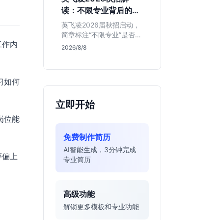
明、想接触真实资金流向
读：不限专业背后的门
的金融生，不适合追求稳
槛与机会
定留用的同学。
英飞凌2026届秋招启动，
简章标注“不限专业”是否可
工作内
信？本文基于招聘简章，
2026/8/8
深度解析这家德资芯片巨
头的行业地位、校招真实
门槛及投递策略，助你判
习如何
断是否值得投入。
立即开始
岗位能
免费制作简历
AI智能生成，3分钟完成
等偏上
专业简历
高级功能
解锁更多模板和专业功能