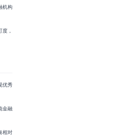
融机构
可度，
现优秀
纯金融
奏相对