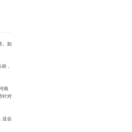
查。如
务岗，
河南
些针对
，这会