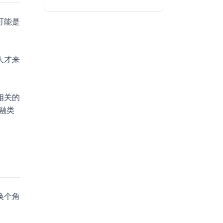
可能是
人才来
相关的
融类
换个角