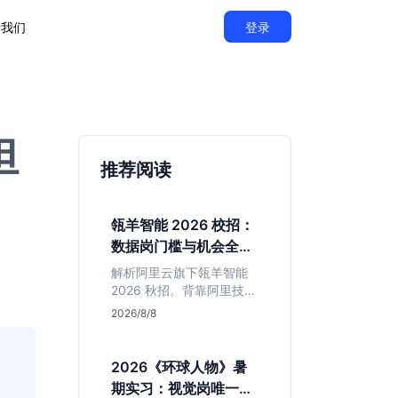
于我们
登录
担
推荐阅读
瓴羊智能 2026 校招：
数据岗门槛与机会全拆
解
解析阿里云旗下瓴羊智能
2026 秋招。背靠阿里技术
底座，主打 DaaS 业务。
2026/8/8
重点分析数据研发、算法
及产品岗的硬性要求，评
估 B 端数据路线的成长曲
2026《环球人物》暑
线与抗压挑战，助你判断
期实习：视觉岗唯一名
是否值得投递。