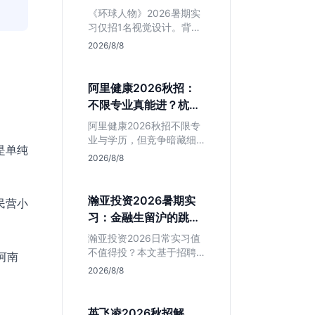
额值不值得冲？
《环球人物》2026暑期实
习仅招1名视觉设计。背靠
人民日报社，央媒背书极
2026/8/8
强，但属日常实习无转正
承诺。适合追求高含金量
简历、能接受严谨流程的
阿里健康2026秋招：
设计生，想进大厂快节奏
不限专业真能进？杭州
者慎投。
大厂最后的捡漏机会
阿里健康2026秋招不限专
业与学历，但竞争暗藏细
是单纯
节。本文解读其医疗赛道
2026/8/8
稳定性、投递截止时间陷
阱及核心岗位面试节奏，
帮应届生判断是否值得投
瀚亚投资2026暑期实
民营小
入。
习：金融生留沪的跳板
还是坑？
瀚亚投资2026日常实习值
不值得投？本文基于招聘
河南
简章分析：业务聚焦金融
2026/8/8
投资，岗位未定需分配，
转正机会不明确。适合急
需上海高含金量实习证
英飞凌2026秋招解