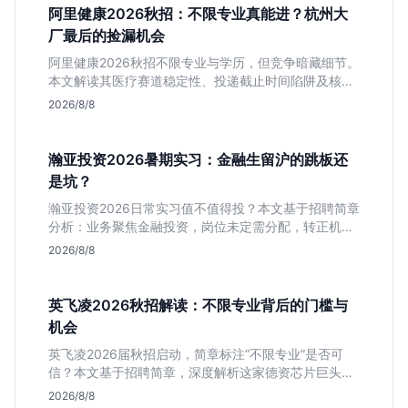
阿里健康2026秋招：不限专业真能进？杭州大
厂最后的捡漏机会
阿里健康2026秋招不限专业与学历，但竞争暗藏细节。
本文解读其医疗赛道稳定性、投递截止时间陷阱及核心
岗位面试节奏，帮应届生判断是否值得投入。
2026/8/8
瀚亚投资2026暑期实习：金融生留沪的跳板还
是坑？
瀚亚投资2026日常实习值不值得投？本文基于招聘简章
分析：业务聚焦金融投资，岗位未定需分配，转正机会
不明确。适合急需上海高含金量实习证明、想接触真实
2026/8/8
资金流向的金融生，不适合追求稳定留用的同学。
英飞凌2026秋招解读：不限专业背后的门槛与
机会
英飞凌2026届秋招启动，简章标注“不限专业”是否可
信？本文基于招聘简章，深度解析这家德资芯片巨头的
行业地位、校招真实门槛及投递策略，助你判断是否值
2026/8/8