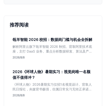
推荐阅读
瓴羊智能 2026 校招：数据岗门槛与机会全拆解
解析阿里云旗下瓴羊智能 2026 秋招。背靠阿里技术底
座，主打 DaaS 业务。重点分析数据研发、算法及产品
岗的硬性要求，评估 B 端数据路线的成长曲线与抗压挑
2026/8/8
战，助你判断是否值得投递。
2026《环球人物》暑期实习：视觉岗唯一名额
值不值得冲？
《环球人物》2026暑期实习仅招1名视觉设计。背靠人
民日报社，央媒背书极强，但属日常实习无转正承诺。
适合追求高含金量简历、能接受严谨流程的设计生，想
2026/8/8
进大厂快节奏者慎投。