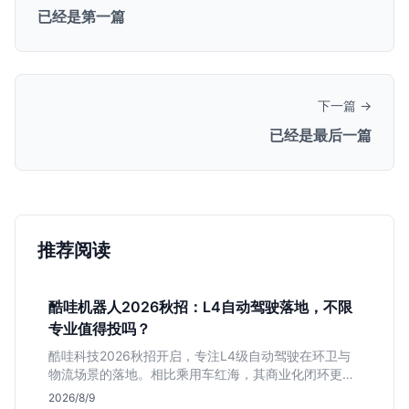
已经是第一篇
下一篇 →
已经是最后一篇
推荐阅读
酷哇机器人2026秋招：L4自动驾驶落地，不限
专业值得投吗？
酷哇科技2026秋招开启，专注L4级自动驾驶在环卫与
物流场景的落地。相比乘用车红海，其商业化闭环更清
晰，现金流相对健康。本文解读其业务模式、岗位稳定
2026/8/9