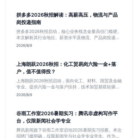
性及不限专业的投递策略，帮应届生判断是否值得入
手。
拼多多2026秋招解读：高薪高压，物流与产品
岗投递指南
拼多多2026秋招启动，核心业务线含金量高但门槛硬。
本文解析其行业地位、薪资水平及物流、产品岗投递策
略，助你判断是否适合这种高强度职业起步。
2026/8/9
上海朗跃2026秋招：化工贸易岗六险一金+落
户，值不值得投？
上海朗跃2026秋招启动，面向化工、材料、国贸及金融
专业。提供六险一金与落户扶持，技术加贸易双轮驱动
模式稳定性高。本文解读岗位需求与福利含金量，帮应
2026/8/9
届生快速判断投递价值。
谷雨工作室2026暑期实习：腾讯非虚构写作平
台，仅限新闻社会学专业
腾讯新闻旗下谷雨工作室启动2026暑期实习招募。本次
招聘门槛明确，仅限新闻学与社会学专业学生。作为深