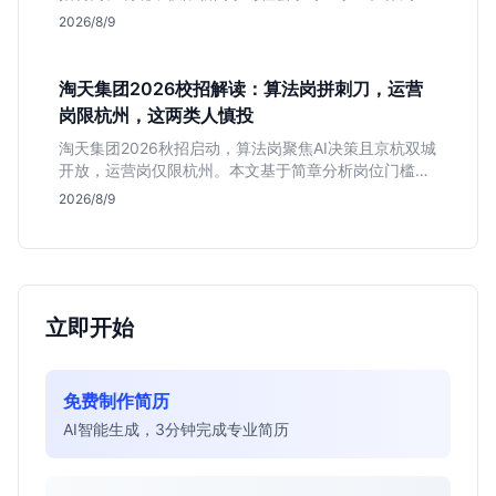
耕非虚构写作的头部团队，该岗位提供独立发稿机会与
2026/8/9
高含金量行业背书，但转正名额紧缩，适合追求深度报
道的垂直领域人才。
淘天集团2026校招解读：算法岗拼刺刀，运营
岗限杭州，这两类人慎投
淘天集团2026秋招启动，算法岗聚焦AI决策且京杭双城
开放，运营岗仅限杭州。本文基于简章分析岗位门槛、
薪资行情及适合人群，帮应届生判断是否值得投递。
2026/8/9
立即开始
免费制作简历
AI智能生成，3分钟完成专业简历