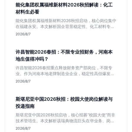
能化集团权属福维新材料2026秋招解读：化工
材料生必看
能化集团权属福维新材料2026秋招启动，核心岗位集中
在福建永安。本文解析国企背景稳定性、化工材料专业
匹配度及工作地点限制，助理工科生判断是否值得投
2026/8/7
递。
许昌智能2026春招：不限专业招财务，河南本
地生值得冲吗？
许昌智能2026春招重点释放财务资产部岗位，不限专
业。作为河南本地老牌制造业企业，稳定性高但爆发涨
薪机会少。适合想在本地积累工业场景经验的应届生。
2026/8/7
斯堪尼亚中国2026秋招：校园大使岗位解读与
投递指南
斯堪尼亚中国2026秋招启动，核心招募“校园大使”而非
技术管培生。本文解析该瑞典物流巨头在华业务、岗位
真实职责及不限专业背后的竞争逻辑，助你判断是否值
2026/8/7