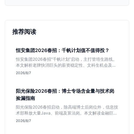
推荐阅读
恒安集团2026春招：千帆计划值不值得投？
恒安集团2026春招“千帆计划”启动，主打管培生路线。
本文解析老牌快消巨头的薪资稳定性、文科生机会及决
策链条长的局限，帮你判断是否值得投递。
2026/8/7
阳光保险2026春招：博士专场含金量与技术岗
捡漏指南
阳光保险2026春招启动，除高端博士后岗位外，信息技
术部释放大量Java、前端及算法岗。本文解读金融巨头
校招门槛，分析技术岗需求与投递价值，助你快速判断
2026/8/7
是否值得投。