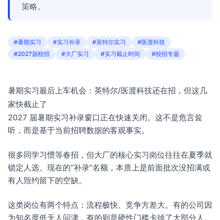
策略。
#暑期实习
#实习补录
#英特尔实习
#医渡科技
#2027届校招
#大厂实习
#实习截止时间
#校招专题
暑期实习最后上车机会：英特尔/医渡科技还在招，但这几
家快截止了
2027 届暑期实习补录窗口正在快速关闭。这不是危言耸
听，而是基于当前招聘数据的客观事实。
很多同学习惯等春招，但大厂的核心实习岗位往往在夏季就
锁定人选。现在的“补录”名额，本质上是前面批次没招满或
有人毁约留下的空缺。
这类岗位有两个特点：流程极快、竞争方差大。有的公司因
为知名度低无人问津，有的则是硬性门槛卡掉了大部分人。