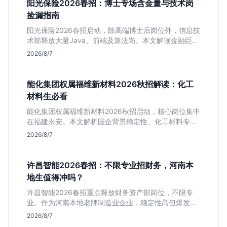
阳光保险2026春招：博士专场含金量与技术岗
捡漏指南
阳光保险2026春招启动，除高端博士后岗位外，信息技
术部释放大量Java、前端及算法岗。本文解读金融巨头
校招门槛，分析技术岗需求与投递价值，助你快速判断
2026/8/7
是否值得投。
能化集团权属福维新材料2026秋招解读：化工
材料生必看
能化集团权属福维新材料2026秋招启动，核心岗位集中
在福建永安。本文解析国企背景稳定性、化工材料专业
匹配度及工作地点限制，助理工科生判断是否值得投
2026/8/7
递。
许昌智能2026春招：不限专业招财务，河南本
地生值得冲吗？
许昌智能2026春招重点释放财务资产部岗位，不限专
业。作为河南本地老牌制造业企业，稳定性高但爆发涨
薪机会少。适合想在本地积累工业场景经验的应届生。
2026/8/7