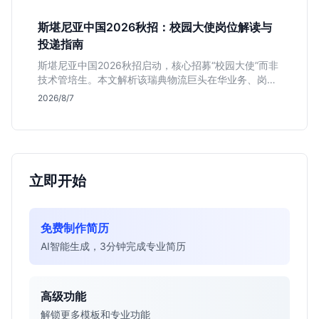
斯堪尼亚中国2026秋招：校园大使岗位解读与
投递指南
斯堪尼亚中国2026秋招启动，核心招募“校园大使”而非
技术管培生。本文解析该瑞典物流巨头在华业务、岗位
真实职责及不限专业背后的竞争逻辑，助你判断是否值
2026/8/7
得投递。
立即开始
免费制作简历
AI智能生成，3分钟完成专业简历
高级功能
解锁更多模板和专业功能