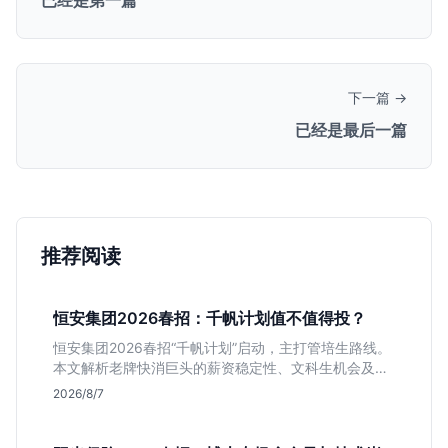
已经是第一篇
下一篇 →
已经是最后一篇
推荐阅读
恒安集团2026春招：千帆计划值不值得投？
恒安集团2026春招“千帆计划”启动，主打管培生路线。
本文解析老牌快消巨头的薪资稳定性、文科生机会及决
策链条长的局限，帮你判断是否值得投递。
2026/8/7