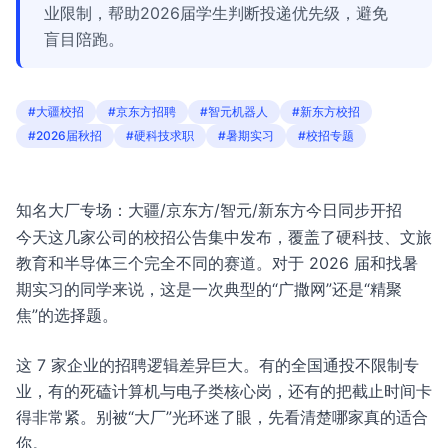
业限制，帮助2026届学生判断投递优先级，避免
盲目陪跑。
#大疆校招
#京东方招聘
#智元机器人
#新东方校招
#2026届秋招
#硬科技求职
#暑期实习
#校招专题
知名大厂专场：大疆/京东方/智元/新东方今日同步开招
今天这几家公司的校招公告集中发布，覆盖了硬科技、文旅
教育和半导体三个完全不同的赛道。对于 2026 届和找暑
期实习的同学来说，这是一次典型的“广撒网”还是“精聚
焦”的选择题。
这 7 家企业的招聘逻辑差异巨大。有的全国通投不限制专
业，有的死磕计算机与电子类核心岗，还有的把截止时间卡
得非常紧。别被“大厂”光环迷了眼，先看清楚哪家真的适合
你。