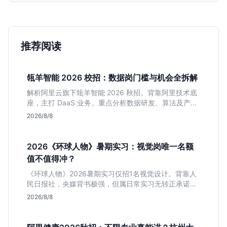
推荐阅读
瓴羊智能 2026 校招：数据岗门槛与机会全拆解
解析阿里云旗下瓴羊智能 2026 秋招。背靠阿里技术底
座，主打 DaaS 业务。重点分析数据研发、算法及产品
岗的硬性要求，评估 B 端数据路线的成长曲线与抗压挑
2026/8/8
战，助你判断是否值得投递。
2026《环球人物》暑期实习：视觉岗唯一名额
值不值得冲？
《环球人物》2026暑期实习仅招1名视觉设计。背靠人
民日报社，央媒背书极强，但属日常实习无转正承诺。
适合追求高含金量简历、能接受严谨流程的设计生，想
2026/8/8
进大厂快节奏者慎投。