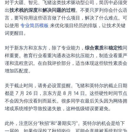
对于大疆、智元、飞猪这类技术驱动型公司，简历中必须突
出
技术栈的深度
和
解决问题的过程
。不要只罗列你会什么语
言，要写你用这些语言做了什么项目，解决了什么难点。可
以使用
专业简历模板
来优化项目经历的排版，让技术关键
词更醒目。
对于新东方和京东方，除了专业能力，
综合素质
和
稳定性
同
样重要。教育行业看重沟通表达和抗压能力，制造业看重严
谨和流程意识。在自我评价部分，适当体现这些软性素质会
增加匹配度。
关于截止时间，请务必设置提醒。飞猪和英特尔的截止日期
都是 7 月 26 日，京东方是 8 月 14 日。这些硬性时间节点
不会因为你没看到而延长。很多同学在最后关头因为网络拥
堵或系统维护导致投递失败，这种低级错误要避免。
此外，注意区分“秋招”和“暑期实习”。英特尔的机会是给下
一届的，如果你误投了秋招岗位，可能会直接被系统判定为