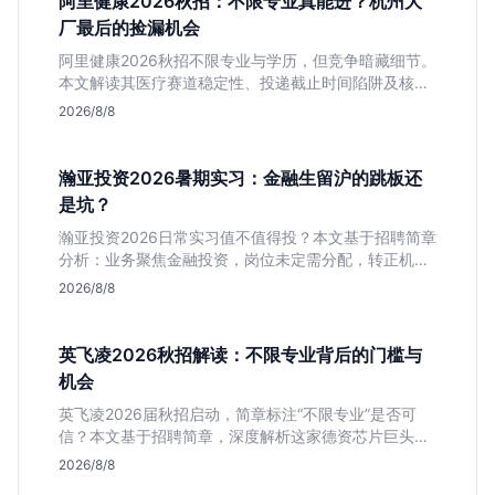
阿里健康2026秋招：不限专业真能进？杭州大
厂最后的捡漏机会
阿里健康2026秋招不限专业与学历，但竞争暗藏细节。
本文解读其医疗赛道稳定性、投递截止时间陷阱及核心
岗位面试节奏，帮应届生判断是否值得投入。
2026/8/8
瀚亚投资2026暑期实习：金融生留沪的跳板还
是坑？
瀚亚投资2026日常实习值不值得投？本文基于招聘简章
分析：业务聚焦金融投资，岗位未定需分配，转正机会
不明确。适合急需上海高含金量实习证明、想接触真实
2026/8/8
资金流向的金融生，不适合追求稳定留用的同学。
英飞凌2026秋招解读：不限专业背后的门槛与
机会
英飞凌2026届秋招启动，简章标注“不限专业”是否可
信？本文基于招聘简章，深度解析这家德资芯片巨头的
行业地位、校招真实门槛及投递策略，助你判断是否值
2026/8/8
得投入。