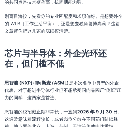
的共同点是技术壁垒高，抗周期能力强。
别盲目海投，先看你的专业匹配度和求职偏好。是想要外企
的 WLB（工作生活平衡），还是想去独角兽搏高薪？这篇
文章帮你把这几家的底细摸清楚。
芯片与半导体：外企光环还
在，但门槛不低
恩智浦 (NXP)
和
阿斯麦 (ASML)
是本次名单中典型的外企
代表。对于想进半导体行业但不想承受国内晶圆厂“倒班”压
力的同学，这两家是首选。
恩智浦的校招截止期非常长，一直到
2026 年 9 月 30 日
。
这通常意味着流程较长，或者岗位分散在不同部门陆续释
放。地点覆盖北京、上海、苏州、天津等集成电路重镇。