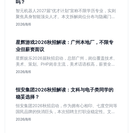
吗？
智元机器人2027届“优才计划”宣称不限学历专业，实则
聚焦具身智能顶尖人才。本文拆解岗位分布与隐藏门
槛，分析算法、仿真等核心方向，帮你判断是否值得投
2026/8/6
递及如何准备硬核项目。
星辉游戏2026秋招解读：广州本地厂，不限专
业但薪资面议
星辉娱乐2026届秋招启动，总部广州，岗位覆盖技术、
美术、策划。PHP岗非主流，美术话语权高，薪资全面
面议。适合想接触项目全流程的应届生，追求大厂光环
2026/8/6
者慎投。
恒安集团2026秋招解读：文科与电子类同学的
稳妥选择？
恒安集团2026秋招启动，作为拥有心相印、七度空间等
国民品牌的快消巨头，本次招聘主打职业稳定性。文章
深度解析管培生项目，明确文商科主攻品牌营销、理工
2026/8/6
科侧重技术支持的岗位逻辑，客观分析传统制造业薪资
平稳但平台扎实的特点，助应届生快速判断投递价值。