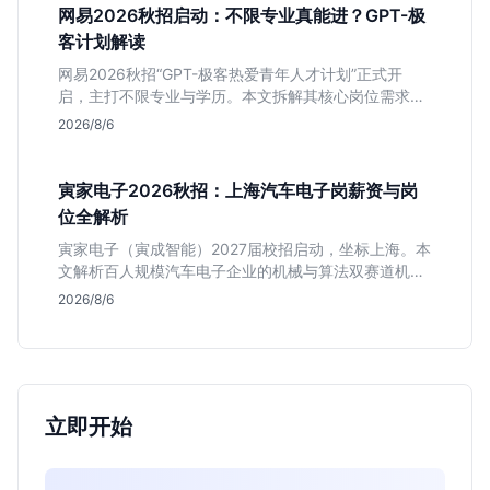
网易2026秋招启动：不限专业真能进？GPT-极
客计划解读
网易2026秋招“GPT-极客热爱青年人才计划”正式开
启，主打不限专业与学历。本文拆解其核心岗位需求
（技术研发、游戏策划、算法），分析非科班同学的投
2026/8/6
递机会与真实门槛，帮你判断是否值得投。
寅家电子2026秋招：上海汽车电子岗薪资与岗
位全解析
寅家电子（寅成智能）2027届校招启动，坐标上海。本
文解析百人规模汽车电子企业的机械与算法双赛道机
会，分析薪资面议背后的含金量及应届生成长路径，助
2026/8/6
你判断是否值得投递。
立即开始