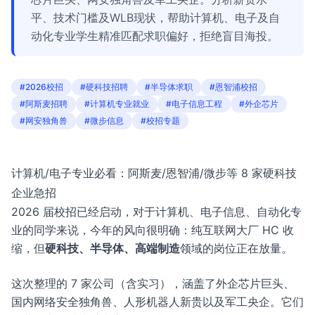
平、技术门槛及WLB现状，帮助计算机、电子及自
动化专业学生精准匹配求职偏好，拒绝盲目海投。
#2026校招
#硬科技招聘
#半导体求职
#恩智浦校招
#阿斯麦招聘
#计算机专业就业
#电子信息工程
#外企芯片
#网安独角兽
#微步信息
#校招专题
计算机/电子专业必看：阿斯麦/恩智浦/微步等 8 家硬科技
企业急招
2026 届校招已经启动，对于计算机、电子信息、自动化专
业的同学来说，今年的风向很明确：纯互联网大厂 HC 收
缩，但
硬科技、半导体、高端制造
领域的岗位正在放量。
这次整理的 7 家公司（含实习），涵盖了外企芯片巨头、
国内网络安全独角兽、人形机器人新贵以及军工央企。它们