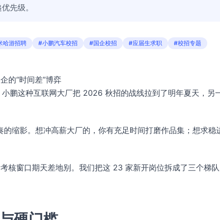
递优先级。
米哈游招聘
#小鹏汽车校招
#国企校招
#应届生求职
#校招专题
企的“时间差”博弈
小鹏这种互联网大厂把 2026 秋招的战线拉到了明年夏天，另
奏的缩影。想冲高薪大厂的，你有充足时间打磨作品集；想求稳
实际考核窗口期天差地别。我们把这 23 家新开岗位拆成了三个梯
”与硬门槛