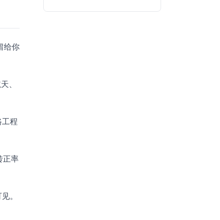
留给你
航天、
路工程
转正率
可见。