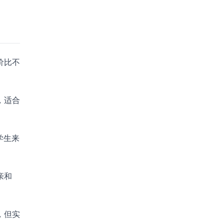
价比不
，适合
学生来
亲和
，但实