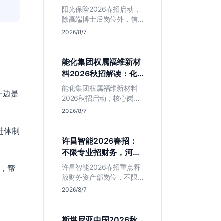
岗捡漏指南
阳光保险2026春招启动，
除高端博士后岗位外，信
息技术部释放大量Java、
2026/8/7
前端及算法岗。本文解读
金融巨头校招门槛，分析
技术岗需求与投递价值，
能化集团权属福维新材
助你快速判断是否值得
料2026秋招解读：化
投。
工材料生必看
能化集团权属福维新材料
一边是
2026秋招启动，核心岗位
集中在福建永安。本文解
2026/8/7
析国企背景稳定性、化工
材料专业匹配度及工作地
进体制
点限制，助理工科生判断
许昌智能2026春招：
是否值得投递。
不限专业招财务，河南
本地生值得冲吗？
许昌智能2026春招重点释
队，帮
放财务资产部岗位，不限
专业。作为河南本地老牌
2026/8/7
制造业企业，稳定性高但
爆发涨薪机会少。适合想
在本地积累工业场景经验
斯堪尼亚中国2026秋