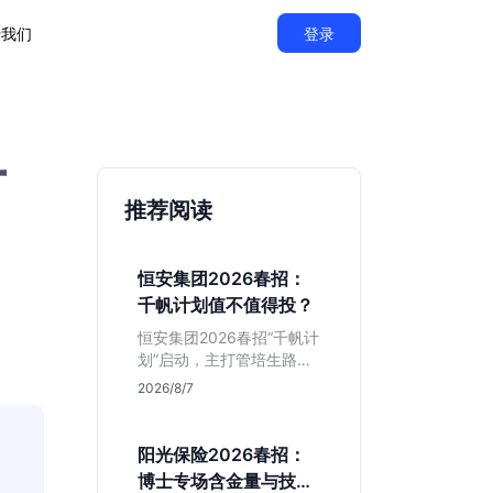
于我们
登录
厂
推荐阅读
恒安集团2026春招：
千帆计划值不值得投？
恒安集团2026春招“千帆计
划”启动，主打管培生路
线。本文解析老牌快消巨
2026/8/7
头的薪资稳定性、文科生
机会及决策链条长的局
限，帮你判断是否值得投
阳光保险2026春招：
递。
博士专场含金量与技术