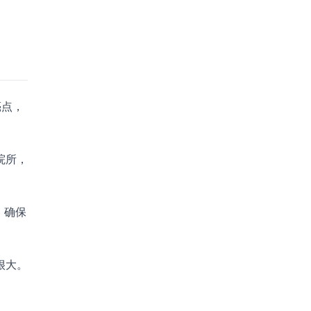
。
亮点，
院所，
，确保
很大。