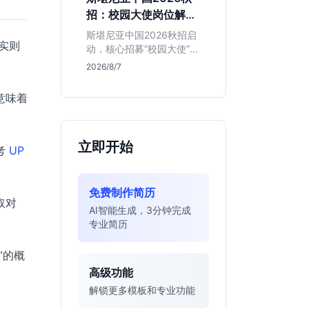
的应届生。
招：校园大使岗位解读
与投递指南
斯堪尼亚中国2026秋招启
，实则
动，核心招募“校园大使”而
非技术管培生。本文解析
2026/8/7
该瑞典物流巨头在华业
务、岗位真实职责及不限
意味着
专业背后的竞争逻辑，助
你判断是否值得投递。
立即开始
考
UP
免费制作简历
取对
AI智能生成，3分钟完成
专业简历
”的概
高级功能
解锁更多模板和专业功能