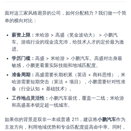
面对这三家风格迥异的公司，如何分配精力？我们做一个简
单的横向对比：
薪资上限：
米哈游 > 高盛（奖金波动大） > 小鹏汽
车。游戏行业的现金流充沛，给技术人才的定价最为激
进。
学历门槛：
高盛 > 米哈游 > 小鹏汽车。高盛对出身最
敏感，小鹏更看重实际技能和地域匹配度。
准备周期：
高盛需要长期积累（英语 + 商科思维），米
哈游需要短期突击（算法 + 项目），小鹏需要针对性准
备（行业认知 + 基础技术）。
工作地点灵活性：
小鹏汽车最优，覆盖一二线；米哈游
和高盛基本锁定超一线城市。
如果你的背景是双非一本或普通 211，建议将
小鹏汽车
作为
主攻方向，利用地域优势和专业匹配度提高命中率。同时，