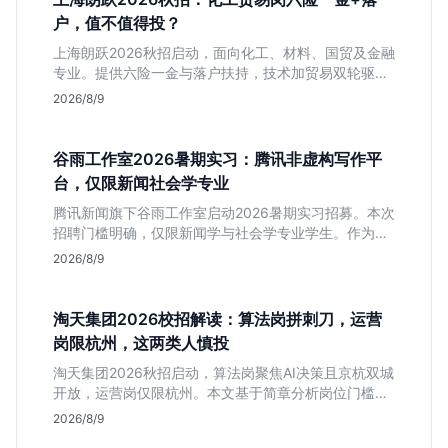
户，值不值得投？
上海朗跃2026秋招启动，面向化工、材料、国贸及金融
专业。提供六险一金与落户扶持，技术加贸易双轮驱动
模式稳定性高。本文解读岗位需求与福利含金量，帮应
2026/8/9
届生快速判断投递价值。
谷雨工作室2026暑期实习：腾讯非虚构写作平
台，仅限新闻社会学专业
腾讯新闻旗下谷雨工作室启动2026暑期实习招募。本次
招聘门槛明确，仅限新闻学与社会学专业学生。作为深
耕非虚构写作的头部团队，该岗位提供独立发稿机会与
2026/8/9
高含金量行业背书，但转正名额紧缩，适合追求深度报
道的垂直领域人才。
淘天集团2026校招解读：算法岗拼刺刀，运营
岗限杭州，这两类人慎投
淘天集团2026秋招启动，算法岗聚焦AI决策且京杭双城
开放，运营岗仅限杭州。本文基于简章分析岗位门槛、
薪资行情及适合人群，帮应届生判断是否值得投递。
2026/8/9