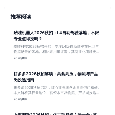
推荐阅读
酷哇机器人2026秋招：L4自动驾驶落地，不限
专业值得投吗？
酷哇科技2026秋招开启，专注L4级自动驾驶在环卫与
物流场景的落地。相比乘用车红海，其商业化闭环更清
晰，现金流相对健康。本文解读其业务模式、岗位稳定
2026/8/9
性及不限专业的投递策略，帮应届生判断是否值得入
手。
拼多多2026秋招解读：高薪高压，物流与产品
岗投递指南
拼多多2026秋招启动，核心业务线含金量高但门槛硬。
本文解析其行业地位、薪资水平及物流、产品岗投递策
略，助你判断是否适合这种高强度职业起步。
2026/8/9
上海朗跃2026秋招：化工贸易岗六险一金+落