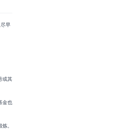
议尽早
号或其
基金也
锻炼。