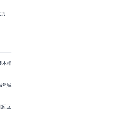
主力
成本相
虽然城
跳回互