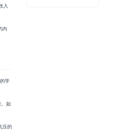
收入
的内
业的学
睐。如
抗压的