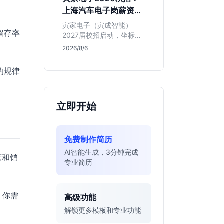
同学的投递机会与真实门
上海汽车电子岗薪资与
槛，帮你判断是否值得
岗位全解析
投。
寅家电子（寅成智能）
留存率
2027届校招启动，坐标上
海。本文解析百人规模汽
2026/8/6
车电子企业的机械与算法
双赛道机会，分析薪资面
的规律
议背后的含金量及应届生
成长路径，助你判断是否
值得投递。
立即开始
免费制作简历
AI智能生成，3分钟完成
营和销
专业简历
。你需
高级功能
解锁更多模板和专业功能