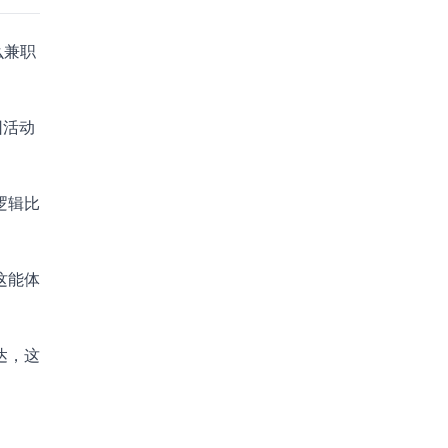
么兼职
团活动
逻辑比
这能体
达，这