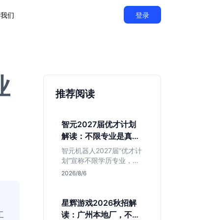
于我们
登录
业
推荐阅读
智元2027届优才计划
解读：不限专业是真的
吗？
智元机器人2027届“优才计
划”宣称不限学历专业，实
则聚焦具身智能顶尖人
2026/8/6
才。本文拆解岗位分布与
隐藏门槛，分析算法、仿
真等核心方向，帮你判断
星辉游戏2026秋招解
是否值得投递及如何准备
工
读：广州本地厂，不限
硬核项目。