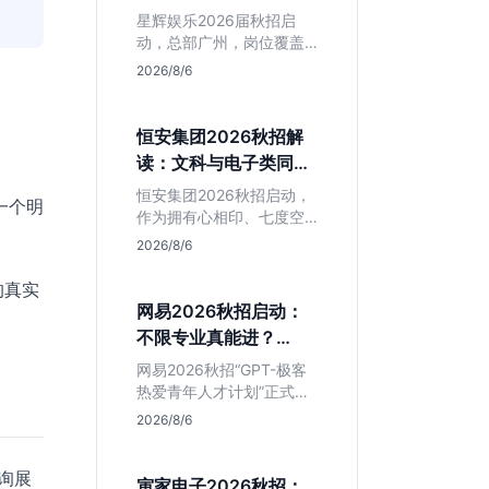
专业但薪资面议
星辉娱乐2026届秋招启
动，总部广州，岗位覆盖
技术、美术、策划。PHP
2026/8/6
岗非主流，美术话语权
高，薪资全面面议。适合
想接触项目全流程的应届
恒安集团2026秋招解
生，追求大厂光环者慎
读：文科与电子类同学
投。
的稳妥选择？
恒安集团2026秋招启动，
一个明
作为拥有心相印、七度空
间等国民品牌的快消巨
2026/8/6
头，本次招聘主打职业稳
定性。文章深度解析管培
的真实
生项目，明确文商科主攻
网易2026秋招启动：
品牌营销、理工科侧重技
不限专业真能进？
术支持的岗位逻辑，客观
GPT-极客计划解读
分析传统制造业薪资平稳
网易2026秋招“GPT-极客
但平台扎实的特点，助应
热爱青年人才计划”正式开
届生快速判断投递价值。
启，主打不限专业与学
2026/8/6
历。本文拆解其核心岗位
需求（技术研发、游戏策
询展
划、算法），分析非科班
寅家电子2026秋招：