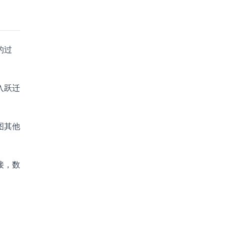
的过
入跃迁
图其他
接，数