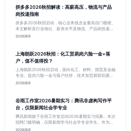
拼多多2026秋招解读：高薪高压，物流与产品
岗投递指南
拼多多2026秋招启动，核心业务线含金量高但门槛硬。
本文解析其行业地位、薪资水平及物流、产品岗投递策
略，助你判断是否适合这种高强度职业起步。
2026/8/9
上海朗跃2026秋招：化工贸易岗六险一金+落
户，值不值得投？
上海朗跃2026秋招启动，面向化工、材料、国贸及金融
专业。提供六险一金与落户扶持，技术加贸易双轮驱动
模式稳定性高。本文解读岗位需求与福利含金量，帮应
2026/8/9
届生快速判断投递价值。
谷雨工作室2026暑期实习：腾讯非虚构写作平
台，仅限新闻社会学专业
腾讯新闻旗下谷雨工作室启动2026暑期实习招募。本次
招聘门槛明确，仅限新闻学与社会学专业学生。作为深
耕非虚构写作的头部团队，该岗位提供独立发稿机会与
2026/8/9