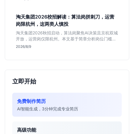
高含金量行业背书，但转正名额紧缩，适合追求深度报
道的垂直领域人才。
淘天集团2026校招解读：算法岗拼刺刀，运营
岗限杭州，这两类人慎投
淘天集团2026秋招启动，算法岗聚焦AI决策且京杭双城
开放，运营岗仅限杭州。本文基于简章分析岗位门槛、
薪资行情及适合人群，帮应届生判断是否值得投递。
2026/8/9
立即开始
免费制作简历
AI智能生成，3分钟完成专业简历
高级功能