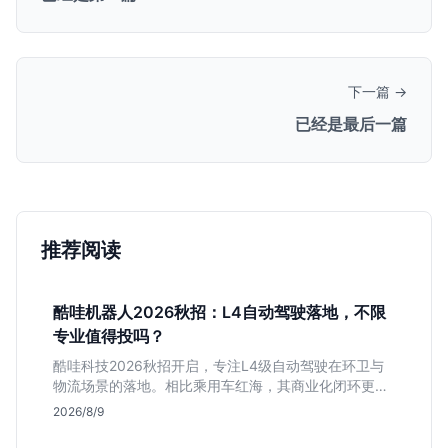
下一篇 →
已经是最后一篇
推荐阅读
酷哇机器人2026秋招：L4自动驾驶落地，不限
专业值得投吗？
酷哇科技2026秋招开启，专注L4级自动驾驶在环卫与
物流场景的落地。相比乘用车红海，其商业化闭环更清
晰，现金流相对健康。本文解读其业务模式、岗位稳定
2026/8/9
性及不限专业的投递策略，帮应届生判断是否值得入
手。