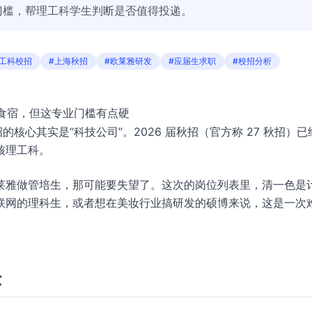
门槛，帮理工科学生判断是否值得投递。
理工科校招
#上海秋招
#欧莱雅研发
#应届生求职
#校招分析
包食宿，但这专业门槛有点硬
核心其实是“科技公司”。2026 届秋招（官方称 27 秋招）已
核理工科。
莱雅做管培生，那可能要失望了。这次的岗位列表里，清一色是
联网的理科生，或者想在美妆行业搞研发的硕博来说，这是一次
头