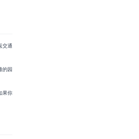
返交通
雅的园
如果你