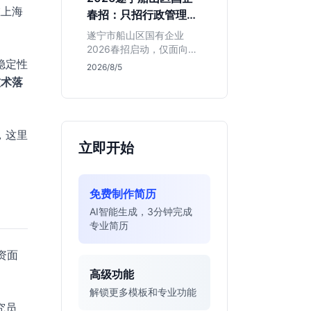
值得投递。
在上海
春招：只招行政管理，
本地生必看
遂宁市船山区国有企业
2026春招启动，仅面向行
稳定性
政管理专业。招聘截止至
2026/8/5
2026年8月，学历涵盖本
技术落
硕博。适合追求本地稳定
发展的同学，但需注意薪
资细节未公开，竞争周期
较长。
，这里
立即开始
免费制作简历
AI智能生成，3分钟完成
专业简历
资面
高级功能
解锁更多模板和专业功能
究员