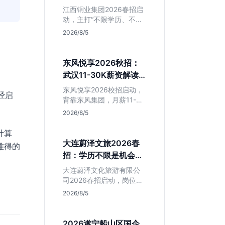
清这几点再投
江西铜业集团2026春招启
动，主打“不限学历、不限
专业”。本文拆解其背后的
2026/8/5
岗位真相，分析生产技术
岗与职能岗的区别，帮助
应届生判断是否值得作为
东风悦享2026秋招：
国企兜底选项。
武汉11-30K薪资解读
与避坑指南
东风悦享2026校招启动，
经启
背靠东风集团，月薪11-
30K在武汉极具竞争力。
2026/8/5
本文解析智能网联汽车核
心岗位，提醒注意JD中混
计算
入的跨境电商岗，助应届
大连蔚泽文旅2026春
难得的
生精准投递研发方向。
招：学历不限是机会还
是坑？辽宁本地生必看
大连蔚泽文化旅游有限公
司2026春招启动，岗位信
息模糊且学历不限。本文
2026/8/5
深度解析其业务模式、潜
在风险及适合人群，帮助
辽宁本地应届生判断是否
2026遂宁船山区国企