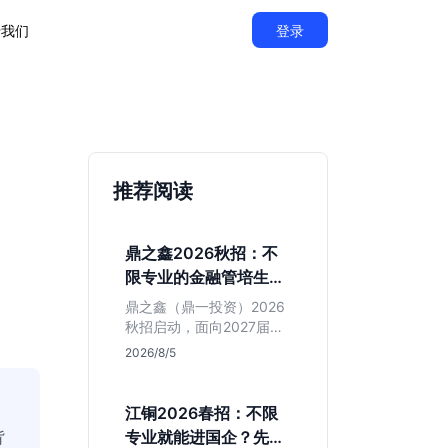
于我们
登录
推荐阅读
鼎之鑫2026秋招：不
限专业的金融管培生值
得投吗？
鼎之鑫（鼎一投资）2026
秋招启动，面向2027届推
出不限专业管培生。本文
2026/8/5
基于官方简章拆解其投行
属性、岗位成色及隐性门
槛，帮你判断是否值得投
江铜2026春招：不限
递。
背
专业就能进国企？先看