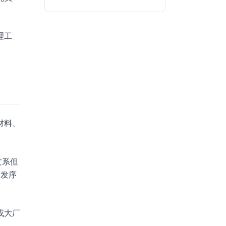
理工
材料、
文系但
研发序
或大厂