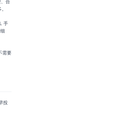
型、合
多。
 手
目细
不需要
早投