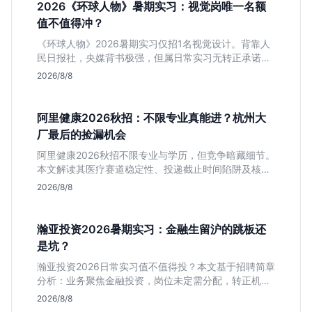
2026《环球人物》暑期实习：视觉岗唯一名额
值不值得冲？
《环球人物》2026暑期实习仅招1名视觉设计。背靠人
民日报社，央媒背书极强，但属日常实习无转正承诺。
适合追求高含金量简历、能接受严谨流程的设计生，想
2026/8/8
进大厂快节奏者慎投。
阿里健康2026秋招：不限专业真能进？杭州大
厂最后的捡漏机会
阿里健康2026秋招不限专业与学历，但竞争暗藏细节。
本文解读其医疗赛道稳定性、投递截止时间陷阱及核心
岗位面试节奏，帮应届生判断是否值得投入。
2026/8/8
瀚亚投资2026暑期实习：金融生留沪的跳板还
是坑？
瀚亚投资2026日常实习值不值得投？本文基于招聘简章
分析：业务聚焦金融投资，岗位未定需分配，转正机会
不明确。适合急需上海高含金量实习证明、想接触真实
2026/8/8
资金流向的金融生，不适合追求稳定留用的同学。