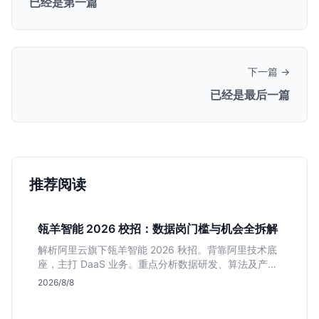
已经是第一篇
下一篇 →
已经是最后一篇
推荐阅读
瓴羊智能 2026 校招：数据岗门槛与机会全拆解
解析阿里云旗下瓴羊智能 2026 秋招。背靠阿里技术底
座，主打 DaaS 业务。重点分析数据研发、算法及产品
岗的硬性要求，评估 B 端数据路线的成长曲线与抗压挑
2026/8/8
战，助你判断是否值得投递。