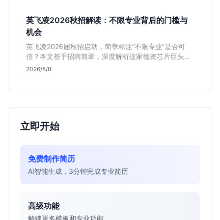
英飞凌2026秋招解读：不限专业背后的门槛与
机会
英飞凌2026届秋招启动，简章标注“不限专业”是否可
信？本文基于招聘简章，深度解析这家德资芯片巨头的
行业地位、校招真实门槛及投递策略，助你判断是否值
2026/8/8
得投入。
立即开始
免费制作简历
AI智能生成，3分钟完成专业简历
高级功能
解锁更多模板和专业功能