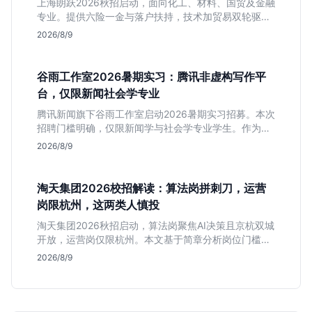
上海朗跃2026秋招启动，面向化工、材料、国贸及金融
专业。提供六险一金与落户扶持，技术加贸易双轮驱动
模式稳定性高。本文解读岗位需求与福利含金量，帮应
2026/8/9
届生快速判断投递价值。
谷雨工作室2026暑期实习：腾讯非虚构写作平
台，仅限新闻社会学专业
腾讯新闻旗下谷雨工作室启动2026暑期实习招募。本次
招聘门槛明确，仅限新闻学与社会学专业学生。作为深
耕非虚构写作的头部团队，该岗位提供独立发稿机会与
2026/8/9
高含金量行业背书，但转正名额紧缩，适合追求深度报
道的垂直领域人才。
淘天集团2026校招解读：算法岗拼刺刀，运营
岗限杭州，这两类人慎投
淘天集团2026秋招启动，算法岗聚焦AI决策且京杭双城
开放，运营岗仅限杭州。本文基于简章分析岗位门槛、
薪资行情及适合人群，帮应届生判断是否值得投递。
2026/8/9