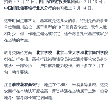
招截止 7 月 11 日，
四川省旅游投资集团
截止 7 月 13 日，
中国邮政储蓄银行北京分行
的实习截止 7 月 14 日。
这些时间点非常近，基本就是这几天的事。特别是西藏事业
单位和四川旅投，属于典型的“冷门但真香”岗位。竞争人数
相对少，但工作地点偏远或特定，适合愿意扎根基层或家乡
在当地的考生。
教育类岗位方面，
北京学校
、
北京工业大学
和
北京舞蹈学院
都在进行春招。高校行政岗和辅导员岗位通常要求党员身份
或学生干部经历，且户口解决能力较强。截止多在 7 月中
旬，动作要快。
注意
攀枝花农商银行
，地点在仁和区、米易县等县域。这类
农商行在本地认可度极高，薪资待遇在当地属于上游，但异
地考生需考虑长期定居问题。