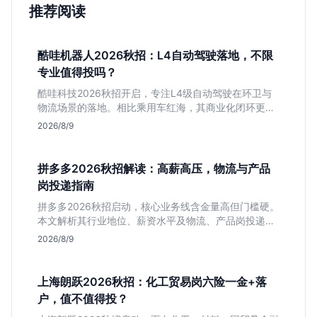
推荐阅读
酷哇机器人2026秋招：L4自动驾驶落地，不限
专业值得投吗？
酷哇科技2026秋招开启，专注L4级自动驾驶在环卫与
物流场景的落地。相比乘用车红海，其商业化闭环更清
晰，现金流相对健康。本文解读其业务模式、岗位稳定
2026/8/9
性及不限专业的投递策略，帮应届生判断是否值得入
手。
拼多多2026秋招解读：高薪高压，物流与产品
岗投递指南
拼多多2026秋招启动，核心业务线含金量高但门槛硬。
本文解析其行业地位、薪资水平及物流、产品岗投递策
略，助你判断是否适合这种高强度职业起步。
2026/8/9
上海朗跃2026秋招：化工贸易岗六险一金+落
户，值不值得投？