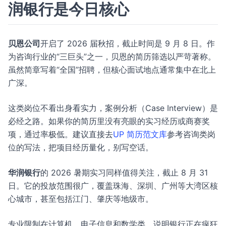
润银行是今日核心
贝恩公司
开启了 2026 届秋招，截止时间是 9 月 8 日。作
为咨询行业的“三巨头”之一，贝恩的简历筛选以严苛著称。
虽然简章写着“全国”招聘，但核心面试地点通常集中在北上
广深。
这类岗位不看出身看实力，案例分析（Case Interview）是
必经之路。如果你的简历里没有亮眼的实习经历或商赛奖
项，通过率极低。建议直接去
UP 简历范文库
参考咨询类岗
位的写法，把项目经历量化，别写空话。
华润银行
的 2026 暑期实习同样值得关注，截止 8 月 31
日。它的投放范围很广，覆盖珠海、深圳、广州等大湾区核
心城市，甚至包括江门、肇庆等地级市。
专业限制在计算机、电子信息和数学类，说明银行正在疯狂