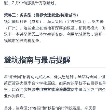
醒，7 月中旬那批千万别错过。
策略三：务实型（目标快速就业/特定城市）
锁定腾盾科创（成都）、海天集团（宁波/佛山）、奥力来
（广州）。这些企业在当地有深厚的根基，招聘规模大，对
双非一本甚至优秀二本学生更友好。利用地域优势，避开一
线城市的绞肉机竞争。
避坑指南与最后提醒
看到“全国”招聘别高兴太早。像贝恩这种，虽然写全国，但
简历筛选大概率会卡学校层级。如果你的学校不在目标名单
里，建议同步投递
中电福富
或
途途课堂
这类覆盖面更广的企
业作为保底。
另外，注意区分“春招”和“秋招”的时间线混乱。今天是