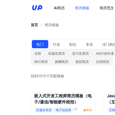
AI简历
简历模板
简历范文
首页
简历模板
热门
行业
职位
专业
冷门岗
全部
应届生简历
实习生简历
AIGC创作者
转行简历
跳槽简历
校招简历
社招简历
找到1015个匹配模板
嵌入式开发工程师简历模板（电
Ja
子/通信/智能硬件校招）
（互
+2
应届生简历
电子信息类
623
互