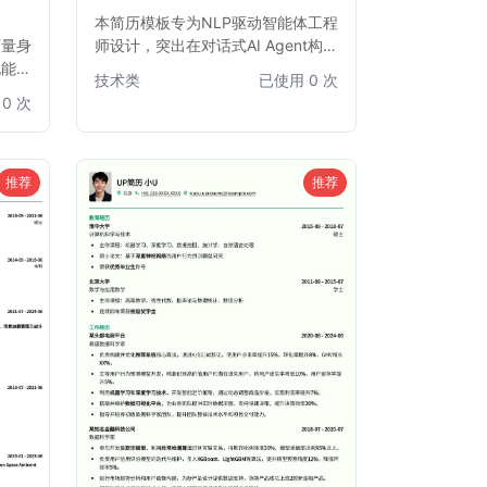
本简历模板专为NLP驱动智能体工程
师量身
师设计，突出在对话式AI Agent构建
化能力
方面的专业能力和项目经验。模板结
技术类
已使用 0 次
的结构
构清晰，重点强调自然语言处理技
0 次
在众多
术、大模型应用、多模态交互以及
试官
Agent框架搭建等核心技能，助力求
适用于
职者快速获得面试机会。
推荐
推荐