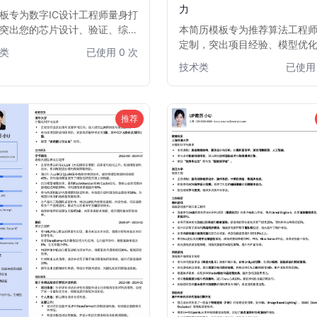
力
板专为数字IC设计工程师量身打
突出您的芯片设计、验证、综合
本简历模板专为推荐算法工程
局布线等核心技能。结构清晰，
定制，突出项目经验、模型优
类
已使用 0 次
突出项目经验与技术成果，助您
和数据分析洞察力。通过清晰
技术类
已使用 
多求职者中脱颖而出，快速获得
和重点内容展示，帮助求职者
的数字IC设计职位面试机会。
简历中脱颖而出，直击HR和面
的关注点，提高面试邀约率。
1-5年推荐算法经验的求职者。
推荐