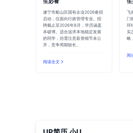
生必看
生
遂宁市船山区国有企业2026春招
飞
启动，仅面向行政管理专业。招
门
聘截止至2026年8月，学历涵盖
环
本硕博。适合追求本地稳定发展
实
的同学，但需注意薪资细节未公
略
开，竞争周期较长。
阅
阅读全文
UP简历 小U