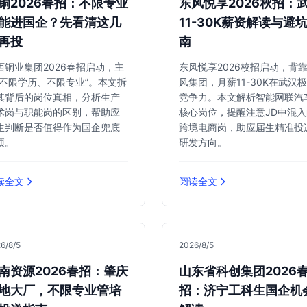
铜2026春招：不限专业
东风悦享2026秋招：
能进国企？先看清这几
11-30K薪资解读与避
再投
南
西铜业集团2026春招启动，主
东风悦享2026校招启动，背
“不限学历、不限专业”。本文拆
风集团，月薪11-30K在武汉
其背后的岗位真相，分析生产
竞争力。本文解析智能网联汽
术岗与职能岗的区别，帮助应
核心岗位，提醒注意JD中混入
生判断是否值得作为国企兜底
跨境电商岗，助应届生精准投
项。
研发方向。
读全文
阅读全文
6/8/5
2026/8/5
南资源2026春招：肇庆
山东省科创集团2026
地大厂，不限专业管培
招：济宁工科生国企机