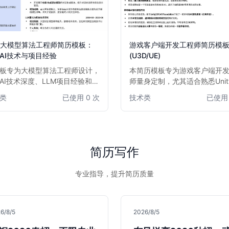
M大模型算法工程师简历模板：
游戏客户端开发工程师简历模
AI技术与项目经验
(U3D/UE)
板专为大模型算法工程师设计，
本简历模板专为游戏客户端开
AI技术深度、LLM项目经验和算
师量身定制，尤其适合熟悉Unit
化能力。布局清晰，逻辑严谨，
或Unreal Engine的专业人士
类
已使用 0 次
技术类
已使用 
量化成果，助力AI领域专业人士
设计注重突出技术能力、项目
而出。适用于有志于在大模型、
游戏开发成果，结构清晰，排
学习、自然语言处理等前沿领域
业，旨在帮助求职者快速吸引
的算法工程师。
的注意，展现其在游戏开发领
心竞争力。无论是资深开发者
简历写作
验丰富的工程师，都能通过此
效展示其专业技能和项目贡献
专业指导，提升简历质量
6/8/5
2026/8/5