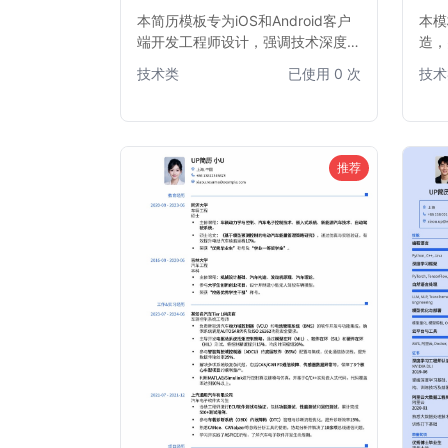
本简历模板专为iOS和Android客户
本模
端开发工程师设计，强调技术深度与
造，
项目经验。模板结构清晰，突出开发
与布
技术类
已使用 0 次
技术
技能、项目亮点和技术栈，帮助求职
重点
者快速吸引招聘官注意，尤其适合有
在众
iOS或Android双平台开发经验的工
心仪
程师。简洁专业的版面布局，确保信
息传达高效。
推荐