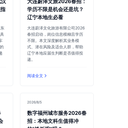
武汉
大连蔚泽文旅2026春招：
坑指
学历不限是机会还是坑？
辽宁本地生必看
靠东
大连蔚泽文化旅游有限公司2026
极具
春招启动，岗位信息模糊且学历
车
不限。本文深度解析其业务模
的
式、潜在风险及适合人群，帮助
递
辽宁本地应届生判断是否值得投
递。
阅读全文
2026/8/5
春
数字福州城市服务2026春
会
招：本地文科生值得冲