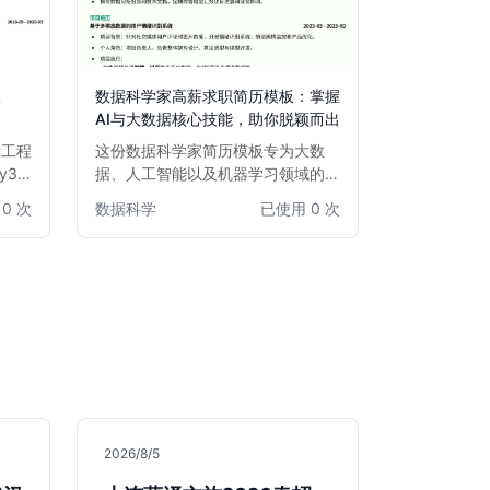
板
数据科学家高薪求职简历模板：掌握
AI与大数据核心技能，助你脱颖而出
发工程
这份数据科学家简历模板专为大数
y3D
据、人工智能以及机器学习领域的专
。模板
业人士设计。模板突出强调了数据分
0 次
数据科学
已使用 0 次
经验和
析、模型构建、算法优化等核心技
版专
能，并提供了清晰的项目案例展示区
招聘官
域，帮助求职者系统呈现其在数据采
域的核
集、清洗、分析、可视化以及模型部
还是经
署方面的实战经验。简洁专业的布
模板有
局，确保你的简历在众多竞争者中脱
。
颖而出，直击招聘官眼球，提升面试
机会。
2026/8/5