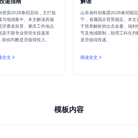
投递指南
解读
南资源2026春招启动，主打低
山东省科创集团2026春招锁
槛与地域集中。本文解读其循
宁，省属国企背景稳定。本文
经济赛道前景、肇庆工作地点
于简章解析岗位含金量、福利
况及不限专业管培生投递策
节及地域限制，助理工科生判
，助你判断是否值得投入。
是否值得投递。
读全文
阅读全文
模板内容