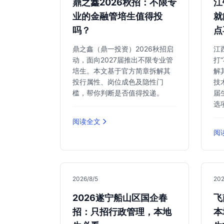
鼎之鑫2026秋招：不限专
江
业的金融管培生值得投
就
吗？
点
鼎之鑫（鼎一投资）2026秋招启
江
动，面向2027届推出不限专业管
打
培生。本文基于官方简章拆解其
解
投行属性、岗位成色及隐性门
技
槛，帮你判断是否值得投递。
届
选
阅读全文
阅
2026/8/5
202
2026遂宁船山区国企春
飞
招：只招行政管理，本地
本