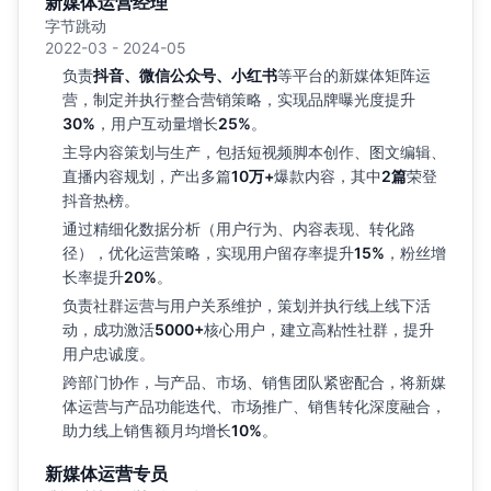
新媒体运营经理
字节跳动
2022-03 - 2024-05
负责
抖音、微信公众号、小红书
等平台的新媒体矩阵运
营，制定并执行整合营销策略，实现品牌曝光度提升
30%
，用户互动量增长
25%
。
主导内容策划与生产，包括短视频脚本创作、图文编辑、
直播内容规划，产出多篇
10万+
爆款内容，其中
2篇
荣登
抖音热榜。
通过精细化数据分析（用户行为、内容表现、转化路
径），优化运营策略，实现用户留存率提升
15%
，粉丝增
长率提升
20%
。
负责社群运营与用户关系维护，策划并执行线上线下活
动，成功激活
5000+
核心用户，建立高粘性社群，提升
用户忠诚度。
跨部门协作，与产品、市场、销售团队紧密配合，将新媒
体运营与产品功能迭代、市场推广、销售转化深度融合，
助力线上销售额月均增长
10%
。
新媒体运营专员