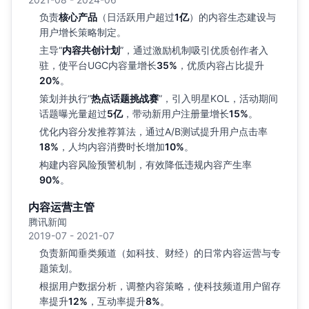
负责
核心产品
（日活跃用户超过
1亿
）的内容生态建设与
用户增长策略制定。
主导“
内容共创计划
”，通过激励机制吸引优质创作者入
驻，使平台UGC内容量增长
35%
，优质内容占比提升
20%
。
策划并执行“
热点话题挑战赛
”，引入明星KOL，活动期间
话题曝光量超过
5亿
，带动新用户注册量增长
15%
。
优化内容分发推荐算法，通过A/B测试提升用户点击率
18%
，人均内容消费时长增加
10%
。
构建内容风险预警机制，有效降低违规内容产生率
90%
。
内容运营主管
腾讯新闻
2019-07 - 2021-07
负责新闻垂类频道（如科技、财经）的日常内容运营与专
题策划。
根据用户数据分析，调整内容策略，使科技频道用户留存
率提升
12%
，互动率提升
8%
。