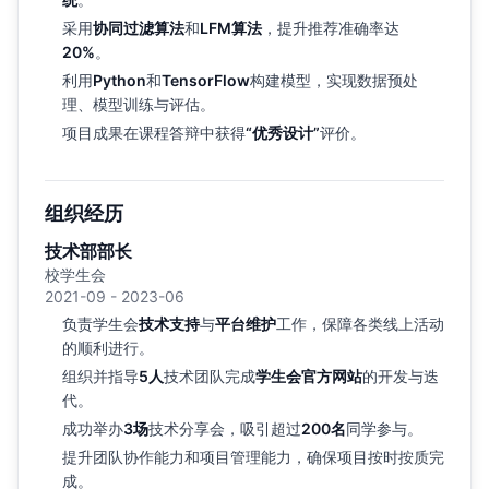
采用
协同过滤算法
和
LFM算法
，提升推荐准确率达
20%
。
利用
Python
和
TensorFlow
构建模型，实现数据预处
理、模型训练与评估。
项目成果在课程答辩中获得
“优秀设计”
评价。
组织经历
技术部部长
校学生会
2021-09 - 2023-06
负责学生会
技术支持
与
平台维护
工作，保障各类线上活动
的顺利进行。
组织并指导
5人
技术团队完成
学生会官方网站
的开发与迭
代。
成功举办
3场
技术分享会，吸引超过
200名
同学参与。
提升团队协作能力和项目管理能力，确保项目按时按质完
成。