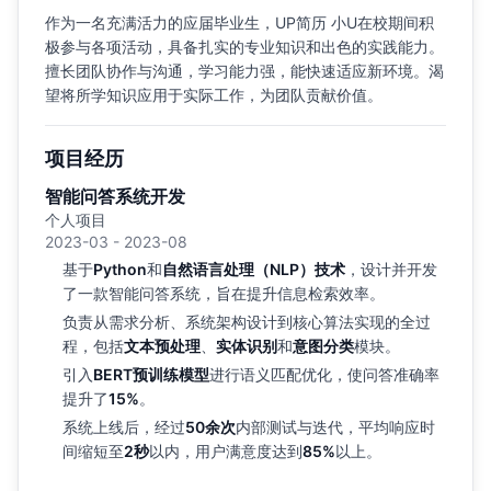
作为一名充满活力的应届毕业生，UP简历 小U在校期间积
极参与各项活动，具备扎实的专业知识和出色的实践能力。
擅长团队协作与沟通，学习能力强，能快速适应新环境。渴
望将所学知识应用于实际工作，为团队贡献价值。
项目经历
智能问答系统开发
个人项目
2023-03 - 2023-08
基于
Python
和
自然语言处理（NLP）技术
，设计并开发
了一款智能问答系统，旨在提升信息检索效率。
负责从需求分析、系统架构设计到核心算法实现的全过
程，包括
文本预处理
、
实体识别
和
意图分类
模块。
引入
BERT预训练模型
进行语义匹配优化，使问答准确率
提升了
15%
。
系统上线后，经过
50余次
内部测试与迭代，平均响应时
间缩短至
2秒
以内，用户满意度达到
85%
以上。