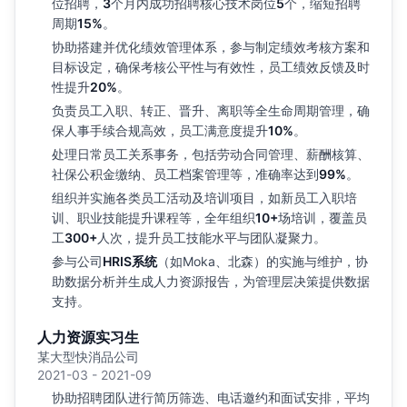
位招聘，
3
个月内成功招聘核心技术岗位
5
个，缩短招聘
周期
15%
。
协助搭建并优化绩效管理体系，参与制定绩效考核方案和
目标设定，确保考核公平性与有效性，员工绩效反馈及时
性提升
20%
。
负责员工入职、转正、晋升、离职等全生命周期管理，确
保人事手续合规高效，员工满意度提升
10%
。
处理日常员工关系事务，包括劳动合同管理、薪酬核算、
社保公积金缴纳、员工档案管理等，准确率达到
99%
。
组织并实施各类员工活动及培训项目，如新员工入职培
训、职业技能提升课程等，全年组织
10+
场培训，覆盖员
工
300+
人次，提升员工技能水平与团队凝聚力。
参与公司
HRIS系统
（如Moka、北森）的实施与维护，协
助数据分析并生成人力资源报告，为管理层决策提供数据
支持。
人力资源实习生
某大型快消品公司
2021-03 - 2021-09
协助招聘团队进行简历筛选、电话邀约和面试安排，平均