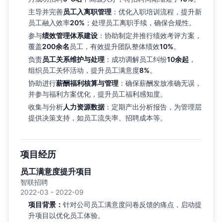
主导并完善
员工入离职管理
：优化入职培训流程，提升新
员工融入效率
20%
；处理员工离职手续，确保合规性。
参与
绩效管理体系建设
：协助制定并推行绩效考评方案，
覆盖
200余名
员工，有效提升团队整体绩效
10%
。
负责
员工关系维护与处理
：成功调解员工纠纷
10余起
，
组织员工关怀活动，提升员工满意度
8%
。
协助进行
薪酬福利核算与管理
：确保薪酬发放准确无误，
并参与福利方案优化，提升员工福利感知度。
收集与分析
人力资源数据
：定期产出分析报告，为管理层
提供决策支持，如员工流失率、招聘成本等。
项目经历
员工满意度提升项目
智联招聘
2022-03 - 2022-09
项目背景：
针对公司员工满意度问卷反馈的痛点，启动提
升项目以优化员工体验。