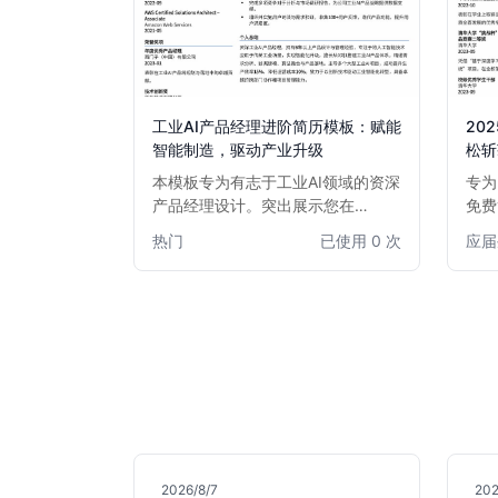
工业AI产品经理进阶简历模板：赋能
20
智能制造，驱动产业升级
松斩
本模板专为有志于工业AI领域的资深
专为
产品经理设计。突出展示您在
免费
AIoT、智能制造、工业大数据、机
突出
热门
已使用 0 次
应届
器学习等方面的专业知识和项目经
景、
验。优化排版，强调数据驱动的决策
能，
能力和跨部门协作能力，助您在激烈
邀约
的市场竞争中脱颖而出，获得心仪的
缺乏
工业AI产品经理职位。
迈出
2026/8/7
202