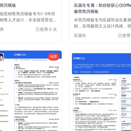
简历模板
应届生专属：助你斩获心仪Offe
极简简历模板
创意销售简历模板专为1-3年经
销售人才设计，非名校背景也能
本简历模板专为应届毕业生量
您的独特魅力和销售潜质。模板
制，采用极简主义设计风格，
类
已使用 0 次
新颖独特，排版灵活，能够有效
育背景、实习经历和项目经验
应届生
已使用 
您的销售业绩、客户拓展能力和
你清晰展现个人优势和发展潜
技巧。适用于各类销售职位，帮
论是校招还是社招，都能助你
在众多求职者中脱颖而出，获得
出，快速获得面试机会。
的销售机会。
推荐