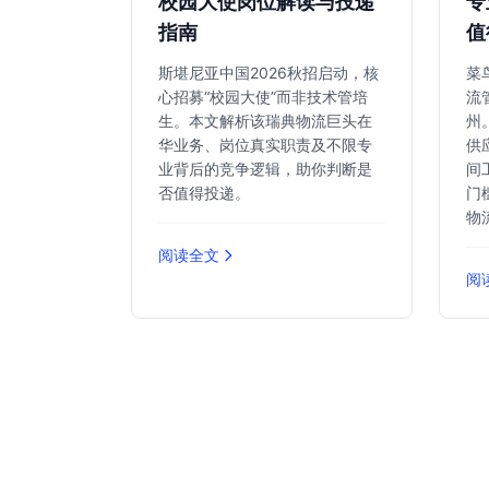
校园大使岗位解读与投递
专
指南
值
斯堪尼亚中国2026秋招启动，核
菜
心招募“校园大使”而非技术管培
流
生。本文解析该瑞典物流巨头在
州
华业务、岗位真实职责及不限专
供
业背后的竞争逻辑，助你判断是
间
否值得投递。
门
物
阅读全文
阅