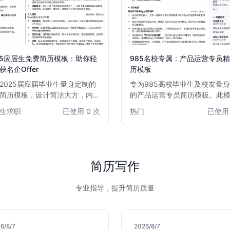
25应届生免费简历模板：助你轻
985名校专属：产品运营专员
获名企Offer
历模板
2025届应届毕业生量身定制的
专为985高校毕业生及校友量
简历模板，设计简洁大方，内容
的产品运营专员简历模板。此
重点，帮助你清晰展示教育背
出985背景优势，强化项目经
生求职
已使用 0 次
热门
已使用 
实习经历、项目经验和个人技
据分析能力，助您在激烈的互
快速吸引招聘官眼球，提升面试
品运营岗位竞争中脱颖而出，
率。本模板尤其适合初次求职或
仪Offer。
全职工作经验的同学，助你自信
职业生涯第一步。
简历写作
专业指导，提升简历质量
6/8/7
2026/8/7