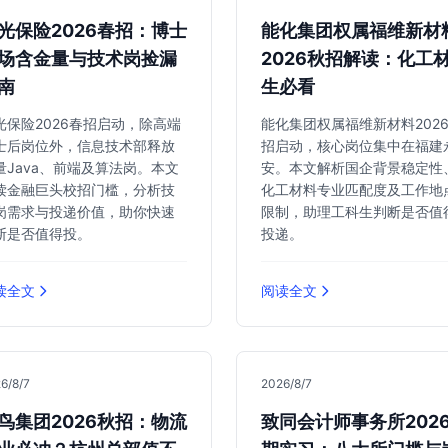
光保险2026春招：博士
能化集团权属福维新材
场含金量与技术岗捡漏
2026秋招解读：化工
南
生必看
光保险2026春招启动，除高端
能化集团权属福维新材料202
士后岗位外，信息技术部释放
招启动，核心岗位集中在福建
量Java、前端及算法岗。本文
安。本文解析国企背景稳定性
读金融巨头校招门槛，分析技
化工材料专业匹配度及工作地
岗需求与投递价值，助你快速
限制，助理工科生判断是否值
断是否值得投。
投递。
读全文
阅读全文
6/8/7
2026/8/7
鸟集团2026秋招：物流
致同会计师事务所202