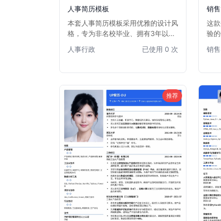
人事简历模板
销售
本套人事简历模板采用优雅的设计风
这款
格，专为非名校毕业、拥有3年以内
验的
工作经验的人力资源专业人士量身定
展现
人事行政
已使用 0 次
销售
制。模板注重内容逻辑与视觉平衡，
样式
通过清晰的版面布局和柔和的色彩搭
突出
配，有效突出您的专业技能和实践经
沟通
验，弥补学历背景的不足。它能帮助
助您
您在众多求职者中，以沉稳专业的形
心仪
推荐
象脱颖而出，获得心仪的人事岗位。