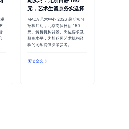
岗
期实习：北京日薪 150
元，艺术生留京务实选择
计税
MACA 艺术中心 2026 暑期实习
友
招募启动，北京岗位日薪 150
析
元。解析机构背景、岗位要求及
合
薪资水平，为想积累艺术机构经
。
验的同学提供决策参考。
阅读全文