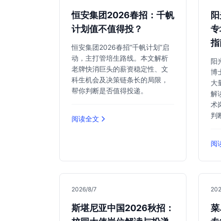
恒安集团2026春招：千帆
阳
计划值不值得投？
专
指
恒安集团2026春招“千帆计划”启
动，主打管培生路线。本文解析
阳
老牌快消巨头的薪资稳定性、文
博
科生机会及决策链条长的局限，
大
帮你判断是否值得投递。
解
术
判
阅读全文
阅
2026/8/7
202
斯堪尼亚中国2026秋招：
菜