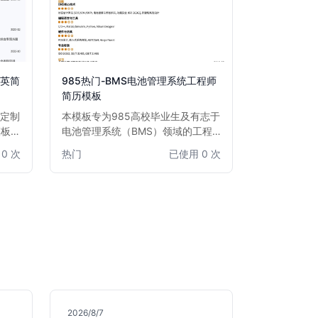
精英简
985热门-BMS电池管理系统工程师
简历模板
身定制
本模板专为985高校毕业生及有志于
模板突
电池管理系统（BMS）领域的工程
验和数
师精心设计。模板结构清晰，突出技
0 次
热门
已使用 0 次
联网产
术能力、项目经验和学术背景，尤其
直达心
适合汽车、新能源、储能等行业
BMS开发、测试、算法工程师。通
过此模板，您能有效展示在电池建
模、充放电控制、故障诊断等方面的
专业知识和实践成果，助您在激烈的
求职竞争中脱颖而出。
2026/8/7