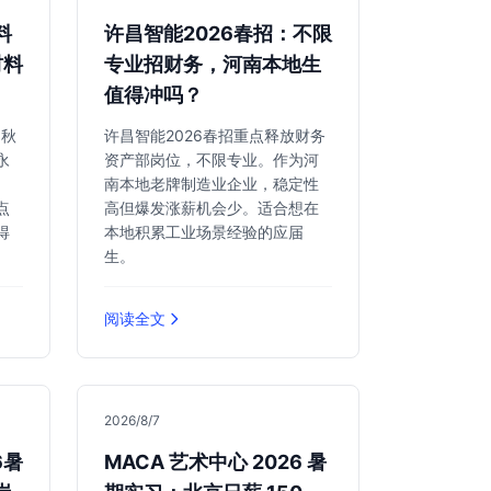
料
许昌智能2026春招：不限
材料
专业招财务，河南本地生
值得冲吗？
6秋
许昌智能2026春招重点释放财务
永
资产部岗位，不限专业。作为河
、
南本地老牌制造业企业，稳定性
点
高但爆发涨薪机会少。适合想在
得
本地积累工业场景经验的应届
生。
阅读全文
2026/8/7
6暑
MACA 艺术中心 2026 暑