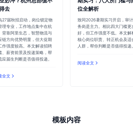
业必冲？杭州总部值不
期实习：八大所门槛与
得去
位全解析
鸟27届秋招启动，岗位锁定物
致同2026暑期实习开启，审
管理专业，工作地点集中在杭
务岗是主力。相比四大门槛更
。背靠阿里生态，智慧物流与
好，但工作强度不低。本文解
应链方向优势明显，但大促期
核心岗位职责、转正机会及适
工作强度较高。本文解读招聘
人群，帮你判断是否值得投递
槛、薪资前景及投递策略，帮
流应届生判断是否值得投递。
阅读全文
读全文
模板内容