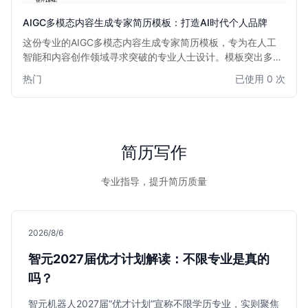
AIGC多模态内容生成专家简历模板：打造AI时代个人品牌
这份专业的AIGC多模态内容生成专家简历模板，专为在人工
智能和内容创作领域寻求突破的专业人士设计。模板突出多模
态技术应用能力、创新思维和项目成果，助力您在竞争激烈的
热门
已使用 0 次
AIGC领域脱颖而出，获得心仪的高薪职位。适用于希望展示
其在文本、图像、音频、视频等多种模态内容生成方面专业技
能的求职者。
简历写作
专业指导，提升简历质量
2026/8/6
智元2027届优才计划解读：不限专业是真的
吗？
智元机器人2027届“优才计划”宣称不限学历专业，实则聚焦