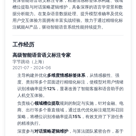
资深智能语音语义标注专家，精通情感标签体系构建、领域
槽位提取与对话策略逻辑维护，具备深厚的语言学背景和数
据分析能力。在复杂语音数据处理、提升模型准确率及优化
用户交互体验方面拥有丰富实战经验。致力于通过精细化标
注赋能AI产品，驱动智能语音系统性能持续提升。
工作经历
高级智能语音语义标注专家
字节跳动（上海）
2021-07 - 2024-06
主导构建并优化
多维度情感标签体系
，从情感极性、强
度、类别等多个层面进行精细化标注，使模型对用户情绪
识别准确率提升
12%
，显著改善了智能客服和语音助手的
人机交互体验。
负责核心
领域槽位提取
规则的制定与实施，针对金融、电
商、出行等多个垂直领域，通过迭代优化标注规范和召回
策略，将槽位识别准确率提高
15%
，有效支持了下游任务
的精准执行。
深度参与
对话策略逻辑维护
，与算法团队紧密合作，基于