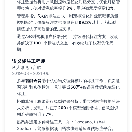
标注数据分析用户意图流转路径及对话分支，优化对话管
理模块，使对话完成率提升
8%
，用户满意度提高
10%
。
管理并培训
5人
的标注团队，制定标准化作业流程和质量
控制标准，确保标注数据质量达到
99.5%
以上，为模型
训练提供了高质量的数据支撑。
通过A/B测试和用户反馈分析，持续迭代标注方案，发现
并解决了
100+
个标注歧义点，有效缩短了模型优化周
期。
语义标注工程师
科大讯飞（合肥）
2019-03 - 2021-06
参与
智能语音助手
核心语义理解模块的标注工作，负责意
图识别和实体标注，累计完成
50万+
条语音数据的精细化
标注。
协助算法工程师进行模型效果分析，通过对标注数据的深
入分析，发现并纠正了
200+
个模型预测错误，使意图识
别准确率提升了
7%
。
熟悉并运用多种标注工具（如：Doccano, Label
Studio），能够根据项目需求快速适应新的标注平台。