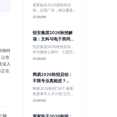
专业但薪资面议
星辉娱乐2026届秋招启
动，总部广州，岗位覆盖
技术、美术、策划。PHP
2026/8/6
岗非主流，美术话语权
高，薪资全面面议。适合
想接触项目全流程的应届
恒安集团2026秋招解
生，追求大厂光环者慎
读：文科与电子类同学
投。
的稳妥选择？
恒安集团2026秋招启动，
你独特
作为拥有心相印、七度空
，让你
间等国民品牌的快消巨
2026/8/6
头，本次招聘主打职业稳
将深入
定性。文章深度解析管培
你正在
生项目，明确文商科主攻
网易2026秋招启动：
品牌营销、理工科侧重技
不限专业真能进？
术支持的岗位逻辑，客观
GPT-极客计划解读
分析传统制造业薪资平稳
网易2026秋招“GPT-极客
但平台扎实的特点，助应
热爱青年人才计划”正式开
届生快速判断投递价值。
启，主打不限专业与学
2026/8/6
历。本文拆解其核心岗位
需求（技术研发、游戏策
划、算法），分析非科班
“网
寅家电子2026秋招：