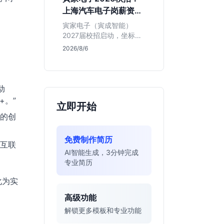
同学的投递机会与真实门
上海汽车电子岗薪资与
槛，帮你判断是否值得
岗位全解析
投。
寅家电子（寅成智能）
2027届校招启动，坐标上
海。本文解析百人规模汽
2026/8/6
车电子企业的机械与算法
双赛道机会，分析薪资面
议背后的含金量及应届生
成长路径，助你判断是否
动
值得投递。
+。”
立即开始
的创
免费制作简历
互联
AI智能生成，3分钟完成
专业简历
化为实
高级功能
解锁更多模板和专业功能