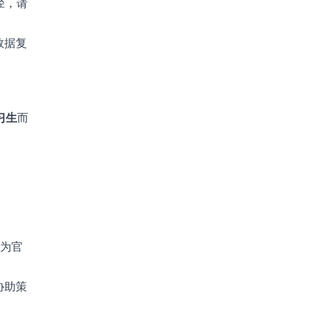
径，请
数据复
习生
而
，为官
协助策