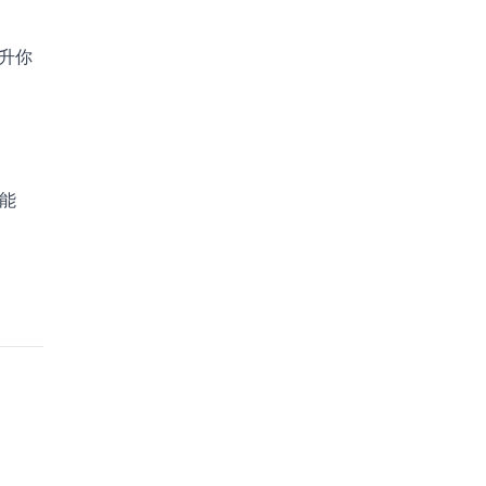
升你
和能