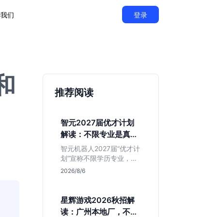
于我们
登录
和
推荐阅读
智元2027届优才计划
解读：不限专业是真的
吗？
智元机器人2027届“优才计
划”宣称不限学历专业，实
则聚焦具身智能顶尖人
2026/8/6
才。本文拆解岗位分布与
隐藏门槛，分析算法、仿
真等核心方向，帮你判断
星辉游戏2026秋招解
是否值得投递及如何准备
读：广州本地厂，不限
硬核项目。