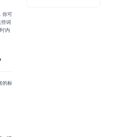
，你可
这些词
列‘内
官
者的标