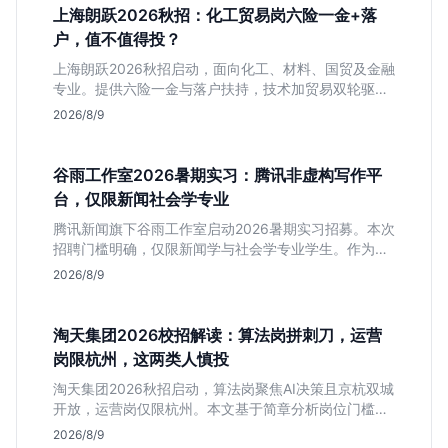
上海朗跃2026秋招：化工贸易岗六险一金+落
户，值不值得投？
上海朗跃2026秋招启动，面向化工、材料、国贸及金融
专业。提供六险一金与落户扶持，技术加贸易双轮驱动
模式稳定性高。本文解读岗位需求与福利含金量，帮应
2026/8/9
届生快速判断投递价值。
谷雨工作室2026暑期实习：腾讯非虚构写作平
台，仅限新闻社会学专业
腾讯新闻旗下谷雨工作室启动2026暑期实习招募。本次
招聘门槛明确，仅限新闻学与社会学专业学生。作为深
耕非虚构写作的头部团队，该岗位提供独立发稿机会与
2026/8/9
高含金量行业背书，但转正名额紧缩，适合追求深度报
道的垂直领域人才。
淘天集团2026校招解读：算法岗拼刺刀，运营
岗限杭州，这两类人慎投
淘天集团2026秋招启动，算法岗聚焦AI决策且京杭双城
开放，运营岗仅限杭州。本文基于简章分析岗位门槛、
薪资行情及适合人群，帮应届生判断是否值得投递。
2026/8/9