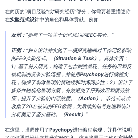
在简历的“项目经验”或“研究经历”部分，你需要着重描述你
在
实验范式设计
中的角色和具体贡献。例如：
反例：
“参与了一项关于记忆巩固的EEG实验。”
正例：
“独立设计并实施了一项探究睡眠对工作记忆影响
的EEG实验范式。
（Situation & Task）
。具体负责：
1）基于前人研究，构建了包含刺激呈现、任务响应和反
馈机制的复杂实验流程，并使用
Psychopy
进行编程实
现，确保了刺激呈现的精确性和时间同步性；2）设计了
多条件随机化呈现方案，有效避免了序列效应和疲劳效
应，提升了实验的内部效度。
（Action）
。该范式成功
收集了20名被试的EEG数据，为后续的信号处理和统计
分析奠定了坚实基础。
（Result）
”
在这里，强调使用了
Psychopy
进行编程实现，并具体说明
了如何通过设计来提升实验效度，这直接展示了你对
实验范