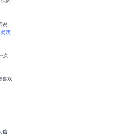
出你的
据说
 简历
一次
更喜欢
人信