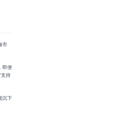
海市
，即便
”支持
能沉下