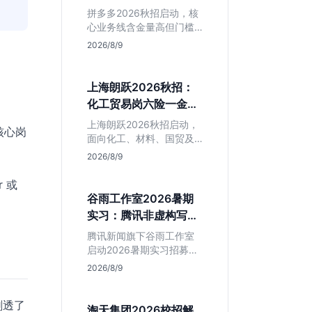
产品岗投递指南
判断是否值得入手。
拼多多2026秋招启动，核
心业务线含金量高但门槛
硬。本文解析其行业地
2026/8/9
位、薪资水平及物流、产
品岗投递策略，助你判断
是否适合这种高强度职业
上海朗跃2026秋招：
起步。
化工贸易岗六险一金
+落户，值不值得投？
上海朗跃2026秋招启动，
核心岗
面向化工、材料、国贸及
金融专业。提供六险一金
2026/8/9
与落户扶持，技术加贸易
双轮驱动模式稳定性高。
 或
本文解读岗位需求与福利
谷雨工作室2026暑期
含金量，帮应届生快速判
实习：腾讯非虚构写作
断投递价值。
平台，仅限新闻社会学
腾讯新闻旗下谷雨工作室
专业
启动2026暑期实习招募。
本次招聘门槛明确，仅限
2026/8/9
新闻学与社会学专业学
生。作为深耕非虚构写作
剧透了
的头部团队，该岗位提供
淘天集团2026校招解