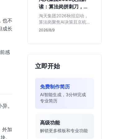
独立发稿机会与高含金量
读：算法岗拼刺刀，运
行业背书，但转正名额紧
营岗限杭州，这两类人
缩，适合追求深度报道的
淘天集团2026秋招启动，
，也不
慎投
垂直领域人才。
算法岗聚焦AI决策且京杭
但成长
双城开放，运营岗仅限杭
2026/8/9
州。本文基于简章分析岗
位门槛、薪资行情及适合
人群，帮应届生判断是否
提前感
值得投递。
立即开始
免费制作简历
AI智能生成，3分钟完成
专业简历
小异。
高级功能
，外加
解锁更多模板和专业功能
 块。