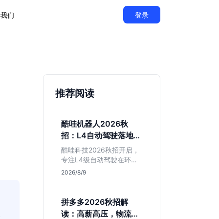
于我们
登录
推荐阅读
酷哇机器人2026秋
招：L4自动驾驶落地，
不限专业值得投吗？
酷哇科技2026秋招开启，
专注L4级自动驾驶在环卫
与物流场景的落地。相比
2026/8/9
乘用车红海，其商业化闭
环更清晰，现金流相对健
康。本文解读其业务模
拼多多2026秋招解
式、岗位稳定性及不限专
仅
读：高薪高压，物流与
业的投递策略，帮应届生