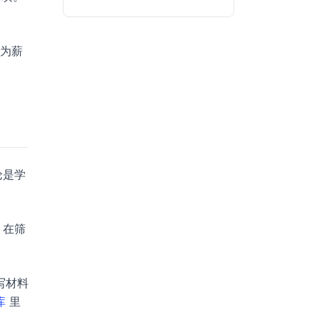
因为薪
论是学
，在筛
写材料
库
里