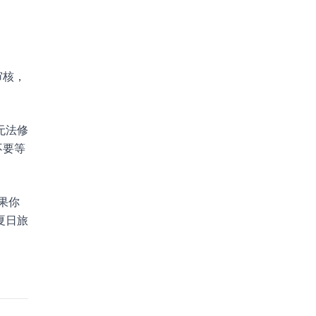
审核，
无法修
不要等
果你
夏日旅