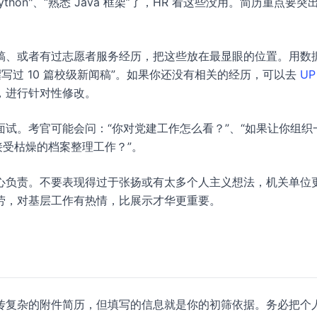
hon"、“熟悉 Java 框架”了，HR 看这些没用。简历重点要突
稿、或者有过志愿者服务经历，把这些放在最显眼的位置。用数
“撰写过 10 篇校级新闻稿”。如果你还没有相关的经历，可以去
UP
，进行针对性修改。
试。考官可能会问：“你对党建工作怎么看？”、“如果让你组织
接受枯燥的档案整理工作？”。
心负责。不要表现得过于张扬或有太多个人主义想法，机关单位
劳，对基层工作有热情，比展示才华更重要。
传复杂的附件简历，但填写的信息就是你的初筛依据。务必把个