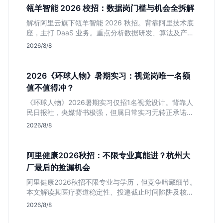
瓴羊智能 2026 校招：数据岗门槛与机会全拆解
解析阿里云旗下瓴羊智能 2026 秋招。背靠阿里技术底
座，主打 DaaS 业务。重点分析数据研发、算法及产品
岗的硬性要求，评估 B 端数据路线的成长曲线与抗压挑
2026/8/8
战，助你判断是否值得投递。
2026《环球人物》暑期实习：视觉岗唯一名额
值不值得冲？
《环球人物》2026暑期实习仅招1名视觉设计。背靠人
民日报社，央媒背书极强，但属日常实习无转正承诺。
适合追求高含金量简历、能接受严谨流程的设计生，想
2026/8/8
进大厂快节奏者慎投。
阿里健康2026秋招：不限专业真能进？杭州大
厂最后的捡漏机会
阿里健康2026秋招不限专业与学历，但竞争暗藏细节。
本文解读其医疗赛道稳定性、投递截止时间陷阱及核心
岗位面试节奏，帮应届生判断是否值得投入。
2026/8/8