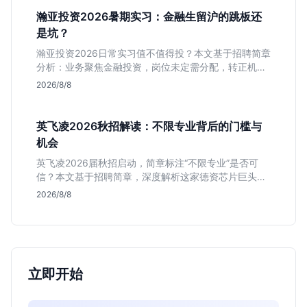
瀚亚投资2026暑期实习：金融生留沪的跳板还
是坑？
瀚亚投资2026日常实习值不值得投？本文基于招聘简章
分析：业务聚焦金融投资，岗位未定需分配，转正机会
不明确。适合急需上海高含金量实习证明、想接触真实
2026/8/8
资金流向的金融生，不适合追求稳定留用的同学。
英飞凌2026秋招解读：不限专业背后的门槛与
机会
英飞凌2026届秋招启动，简章标注“不限专业”是否可
信？本文基于招聘简章，深度解析这家德资芯片巨头的
行业地位、校招真实门槛及投递策略，助你判断是否值
2026/8/8
得投入。
立即开始