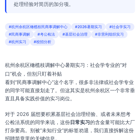
处理经验对简历的加分项。
#杭州余杭区橄榄枝民商事调解中心
#2026暑期实习
#社会学实习
#民商事调解
#考公检法
#基层社会治理
#非营利组织实习
#杭州实习
#校招分析
杭州余杭区橄榄枝调解中心暑期实习：社会学专业的“对
口”机会，但别只盯着补贴
看到“民商事调解中心”这个名字，很多非法律或社会学专业
的同学可能直接划走了。但这其实是杭州余杭区一个非常垂
直且具备实践价值的实习岗位。
对于 2026 届想要积累基层社会治理经验、或者未来想考
公检法系统的同学来说，这份
日常实习
的含金量可能比大厂
打杂要高。别被“未知行业”的标签劝退，我们直接拆解这份
招聘简章里的关键信息。