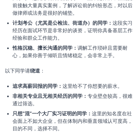
前接触大量真实案例，了解诉讼前的纠纷形态，对以后
做律师或法务是很好的铺垫。
计划考公（尤其是公检法、街道办）的同学：
这段实习
经历在面试环节是非常好的谈资，证明你具备基层工作
经验和群众工作能力。
性格沉稳、擅长沟通的同学：
调解工作琐碎且需要耐
心，如果你善于倾听且情绪稳定，会非常上手。
以下同学请
绕道
：
追求高薪回报的同学：
这里给不了你想要的薪水。
非相关专业且无相关经历的同学：
专业壁垒较高，很难
通过筛选。
只想“混”一个大厂实习证明的同学：
这里的知名度在社
会面上不如大企业，但在体制内和垂直领域认可度高，
目的不同，选择不同。