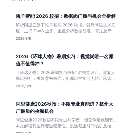
瓴羊智能 2026 校招：数据岗门槛与机会全拆解
解析阿里云旗下瓴羊智能 2026 秋招。背靠阿里技术底
座，主打 DaaS 业务。重点分析数据研发、算法及产品
岗的硬性要求，评估 B 端数据路线的成长曲线与抗压挑
2026/8/8
战，助你判断是否值得投递。
2026《环球人物》暑期实习：视觉岗唯一名额
值不值得冲？
《环球人物》2026暑期实习仅招1名视觉设计。背靠人
民日报社，央媒背书极强，但属日常实习无转正承诺。
适合追求高含金量简历、能接受严谨流程的设计生，想
2026/8/8
进大厂快节奏者慎投。
阿里健康2026秋招：不限专业真能进？杭州大
厂最后的捡漏机会
阿里健康2026秋招不限专业与学历，但竞争暗藏细节。
本文解读其医疗赛道稳定性、投递截止时间陷阱及核心
岗位面试节奏，帮应届生判断是否值得投入。