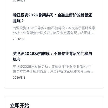
2026/8/8
瀚亚投资2026暑期实习：金融生留沪的跳板还
是坑？
瀚亚投资2026日常实习值不值得投？本文基于招聘简章
分析：业务聚焦金融投资，岗位未定需分配，转正机会
不明确。适合急需上海高含金量实习证明、想接触真实
2026/8/8
资金流向的金融生，不适合追求稳定留用的同学。
英飞凌2026秋招解读：不限专业背后的门槛与
机会
英飞凌2026届秋招启动，简章标注“不限专业”是否可
信？本文基于招聘简章，深度解析这家德资芯片巨头的
行业地位、校招真实门槛及投递策略，助你判断是否值
2026/8/8
得投入。
立即开始