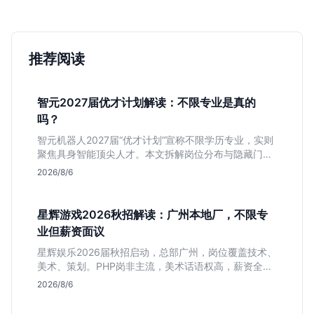
推荐阅读
智元2027届优才计划解读：不限专业是真的
吗？
智元机器人2027届“优才计划”宣称不限学历专业，实则
聚焦具身智能顶尖人才。本文拆解岗位分布与隐藏门
槛，分析算法、仿真等核心方向，帮你判断是否值得投
2026/8/6
递及如何准备硬核项目。
星辉游戏2026秋招解读：广州本地厂，不限专
业但薪资面议
星辉娱乐2026届秋招启动，总部广州，岗位覆盖技术、
美术、策划。PHP岗非主流，美术话语权高，薪资全面
面议。适合想接触项目全流程的应届生，追求大厂光环
2026/8/6
者慎投。