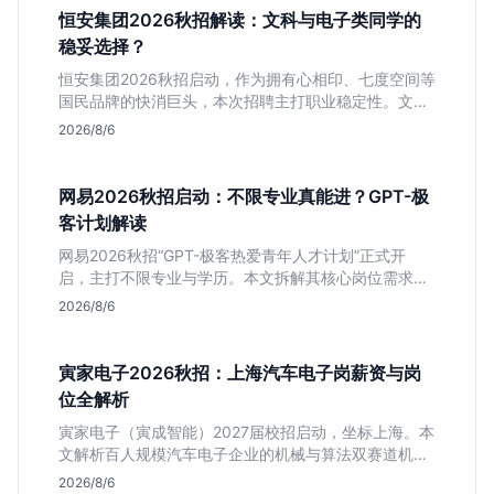
恒安集团2026秋招解读：文科与电子类同学的
稳妥选择？
恒安集团2026秋招启动，作为拥有心相印、七度空间等
国民品牌的快消巨头，本次招聘主打职业稳定性。文章
深度解析管培生项目，明确文商科主攻品牌营销、理工
2026/8/6
科侧重技术支持的岗位逻辑，客观分析传统制造业薪资
平稳但平台扎实的特点，助应届生快速判断投递价值。
网易2026秋招启动：不限专业真能进？GPT-极
客计划解读
网易2026秋招“GPT-极客热爱青年人才计划”正式开
启，主打不限专业与学历。本文拆解其核心岗位需求
（技术研发、游戏策划、算法），分析非科班同学的投
2026/8/6
递机会与真实门槛，帮你判断是否值得投。
寅家电子2026秋招：上海汽车电子岗薪资与岗
位全解析
寅家电子（寅成智能）2027届校招启动，坐标上海。本
文解析百人规模汽车电子企业的机械与算法双赛道机
会，分析薪资面议背后的含金量及应届生成长路径，助
2026/8/6