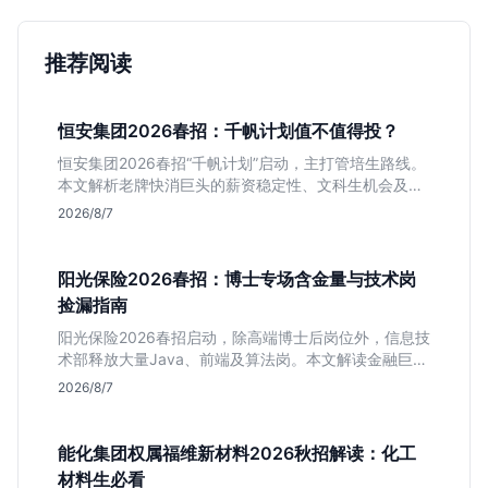
推荐阅读
恒安集团2026春招：千帆计划值不值得投？
恒安集团2026春招“千帆计划”启动，主打管培生路线。
本文解析老牌快消巨头的薪资稳定性、文科生机会及决
策链条长的局限，帮你判断是否值得投递。
2026/8/7
阳光保险2026春招：博士专场含金量与技术岗
捡漏指南
阳光保险2026春招启动，除高端博士后岗位外，信息技
术部释放大量Java、前端及算法岗。本文解读金融巨头
校招门槛，分析技术岗需求与投递价值，助你快速判断
2026/8/7
是否值得投。
能化集团权属福维新材料2026秋招解读：化工
材料生必看