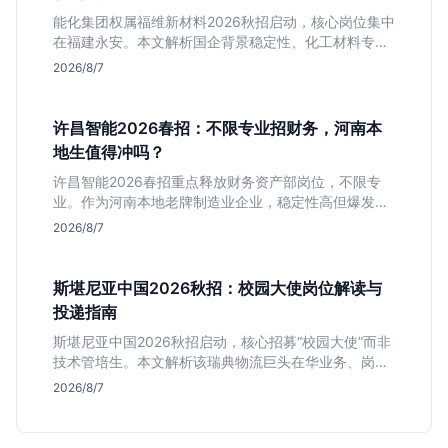
能化集团权属福维新材料2026秋招启动，核心岗位集中
在福建永安。本文解析国企背景稳定性、化工材料专业
匹配度及工作地点限制，助理工科生判断是否值得投
2026/8/7
递。
许昌智能2026春招：不限专业招财务，河南本
地生值得冲吗？
许昌智能2026春招重点释放财务资产部岗位，不限专
业。作为河南本地老牌制造业企业，稳定性高但爆发涨
薪机会少。适合想在本地积累工业场景经验的应届生。
2026/8/7
斯堪尼亚中国2026秋招：校园大使岗位解读与
投递指南
斯堪尼亚中国2026秋招启动，核心招募“校园大使”而非
技术管培生。本文解析该瑞典物流巨头在华业务、岗位
真实职责及不限专业背后的竞争逻辑，助你判断是否值
2026/8/7
得投递。