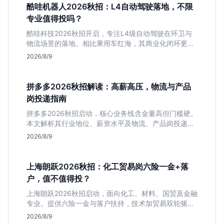
酷哇机器人2026秋招：L4自动驾驶落地，不限
专业值得投吗？
酷哇科技2026秋招开启，专注L4级自动驾驶在环卫与
物流场景的落地。相比乘用车红海，其商业化闭环更清
晰，现金流相对健康。本文解读其业务模式、岗位稳定
2026/8/9
性及不限专业的投递策略，帮应届生判断是否值得入
手。
拼多多2026秋招解读：高薪高压，物流与产品
岗投递指南
拼多多2026秋招启动，核心业务线含金量高但门槛硬。
本文解析其行业地位、薪资水平及物流、产品岗投递策
略，助你判断是否适合这种高强度职业起步。
2026/8/9
上海朗跃2026秋招：化工贸易岗六险一金+落
户，值不值得投？
上海朗跃2026秋招启动，面向化工、材料、国贸及金融
专业。提供六险一金与落户扶持，技术加贸易双轮驱动
模式稳定性高。本文解读岗位需求与福利含金量，帮应
2026/8/9
届生快速判断投递价值。