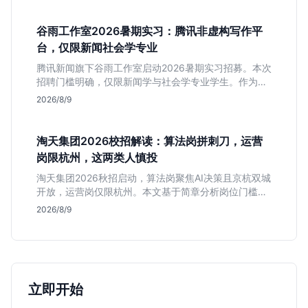
谷雨工作室2026暑期实习：腾讯非虚构写作平
台，仅限新闻社会学专业
腾讯新闻旗下谷雨工作室启动2026暑期实习招募。本次
招聘门槛明确，仅限新闻学与社会学专业学生。作为深
耕非虚构写作的头部团队，该岗位提供独立发稿机会与
2026/8/9
高含金量行业背书，但转正名额紧缩，适合追求深度报
道的垂直领域人才。
淘天集团2026校招解读：算法岗拼刺刀，运营
岗限杭州，这两类人慎投
淘天集团2026秋招启动，算法岗聚焦AI决策且京杭双城
开放，运营岗仅限杭州。本文基于简章分析岗位门槛、
薪资行情及适合人群，帮应届生判断是否值得投递。
2026/8/9
立即开始