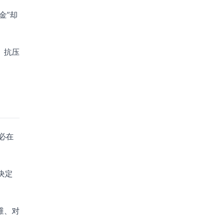
金”却
。抗压
务必在
决定
维、对