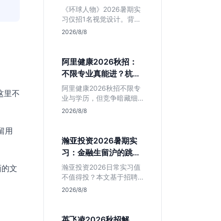
额值不值得冲？
《环球人物》2026暑期实
习仅招1名视觉设计。背靠
人民日报社，央媒背书极
2026/8/8
强，但属日常实习无转正
承诺。适合追求高含金量
简历、能接受严谨流程的
阿里健康2026秋招：
设计生，想进大厂快节奏
不限专业真能进？杭州
者慎投。
大厂最后的捡漏机会
阿里健康2026秋招不限专
这里不
业与学历，但竞争暗藏细
节。本文解读其医疗赛道
2026/8/8
稳定性、投递截止时间陷
阱及核心岗位面试节奏，
留用
帮应届生判断是否值得投
瀚亚投资2026暑期实
入。
习：金融生留沪的跳板
还是坑？
瀚亚投资2026日常实习值
面的文
不值得投？本文基于招聘
简章分析：业务聚焦金融
2026/8/8
投资，岗位未定需分配，
转正机会不明确。适合急
需上海高含金量实习证
英飞凌2026秋招解