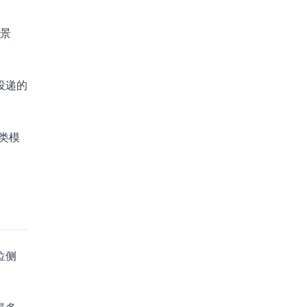
背景
投递的
类模
位侧