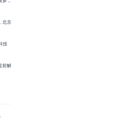
最多，
，北京
科技
提前解
、