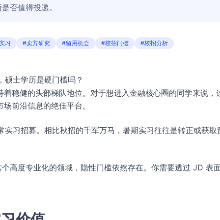
断是否值得投递。
实习
#卖方研究
#留用机会
#校招门槛
#校招分析
放，硕士学历是硬门槛吗？
持着稳健的头部梯队地位。对于想进入金融核心圈的同学来说，
市场前沿信息的绝佳平台。
的日常实习招募。相比秋招的千军万马，暑期实习往往是转正或获取
这个高度专业化的领域，隐性门槛依然存在。你需要透过 JD 表
实习价值