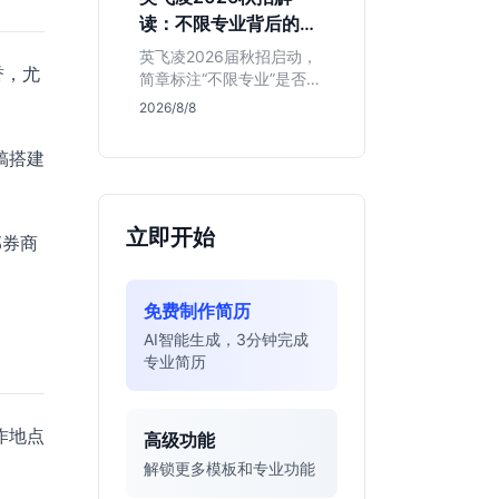
明、想接触真实资金流向
读：不限专业背后的门
的金融生，不适合追求稳
槛与机会
定留用的同学。
英飞凌2026届秋招启动，
誉，尤
简章标注“不限专业”是否可
信？本文基于招聘简章，
2026/8/8
深度解析这家德资芯片巨
头的行业地位、校招真实
稿搭建
门槛及投递策略，助你判
断是否值得投入。
立即开始
部券商
免费制作简历
AI智能生成，3分钟完成
专业简历
作地点
高级功能
解锁更多模板和专业功能