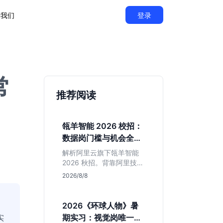
于我们
登录
常
推荐阅读
瓴羊智能 2026 校招：
数据岗门槛与机会全拆
解
解析阿里云旗下瓴羊智能
2026 秋招。背靠阿里技术
底座，主打 DaaS 业务。
2026/8/8
重点分析数据研发、算法
及产品岗的硬性要求，评
估 B 端数据路线的成长曲
2026《环球人物》暑
线与抗压挑战，助你判断
实
期实习：视觉岗唯一名
是否值得投递。