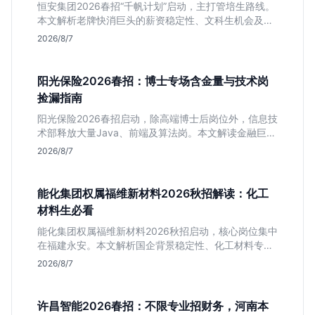
恒安集团2026春招“千帆计划”启动，主打管培生路线。
本文解析老牌快消巨头的薪资稳定性、文科生机会及决
策链条长的局限，帮你判断是否值得投递。
2026/8/7
阳光保险2026春招：博士专场含金量与技术岗
捡漏指南
阳光保险2026春招启动，除高端博士后岗位外，信息技
术部释放大量Java、前端及算法岗。本文解读金融巨头
校招门槛，分析技术岗需求与投递价值，助你快速判断
2026/8/7
是否值得投。
能化集团权属福维新材料2026秋招解读：化工
材料生必看
能化集团权属福维新材料2026秋招启动，核心岗位集中
在福建永安。本文解析国企背景稳定性、化工材料专业
匹配度及工作地点限制，助理工科生判断是否值得投
2026/8/7
递。
许昌智能2026春招：不限专业招财务，河南本