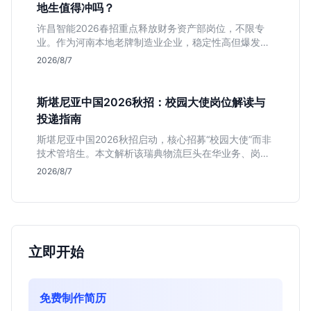
地生值得冲吗？
许昌智能2026春招重点释放财务资产部岗位，不限专
业。作为河南本地老牌制造业企业，稳定性高但爆发涨
薪机会少。适合想在本地积累工业场景经验的应届生。
2026/8/7
斯堪尼亚中国2026秋招：校园大使岗位解读与
投递指南
斯堪尼亚中国2026秋招启动，核心招募“校园大使”而非
技术管培生。本文解析该瑞典物流巨头在华业务、岗位
真实职责及不限专业背后的竞争逻辑，助你判断是否值
2026/8/7
得投递。
立即开始
免费制作简历