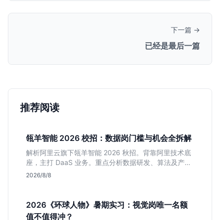
下一篇 →
已经是最后一篇
推荐阅读
瓴羊智能 2026 校招：数据岗门槛与机会全拆解
解析阿里云旗下瓴羊智能 2026 秋招。背靠阿里技术底
座，主打 DaaS 业务。重点分析数据研发、算法及产品
岗的硬性要求，评估 B 端数据路线的成长曲线与抗压挑
2026/8/8
战，助你判断是否值得投递。
2026《环球人物》暑期实习：视觉岗唯一名额
值不值得冲？