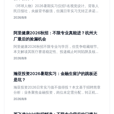
《环球人物》2026暑期实习仅招1名视觉设计。背靠人
民日报社，央媒背书极强，但属日常实习无转正承诺。
适合追求高含金量简历、能接受严谨流程的设计生，想
2026/8/8
进大厂快节奏者慎投。
阿里健康2026秋招：不限专业真能进？杭州大
厂最后的捡漏机会
阿里健康2026秋招不限专业与学历，但竞争暗藏细节。
本文解读其医疗赛道稳定性、投递截止时间陷阱及核心
岗位面试节奏，帮应届生判断是否值得投入。
2026/8/8
瀚亚投资2026暑期实习：金融生留沪的跳板还
是坑？
瀚亚投资2026日常实习值不值得投？本文基于招聘简章
分析：业务聚焦金融投资，岗位未定需分配，转正机会
不明确。适合急需上海高含金量实习证明、想接触真实
2026/8/8
资金流向的金融生，不适合追求稳定留用的同学。