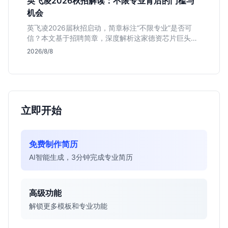
英飞凌2026秋招解读：不限专业背后的门槛与
机会
英飞凌2026届秋招启动，简章标注“不限专业”是否可
信？本文基于招聘简章，深度解析这家德资芯片巨头的
行业地位、校招真实门槛及投递策略，助你判断是否值
2026/8/8
得投入。
立即开始
免费制作简历
AI智能生成，3分钟完成专业简历
高级功能
解锁更多模板和专业功能