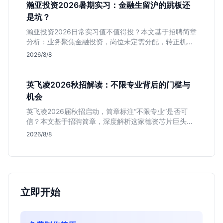
瀚亚投资2026暑期实习：金融生留沪的跳板还
是坑？
瀚亚投资2026日常实习值不值得投？本文基于招聘简章
分析：业务聚焦金融投资，岗位未定需分配，转正机会
不明确。适合急需上海高含金量实习证明、想接触真实
2026/8/8
资金流向的金融生，不适合追求稳定留用的同学。
英飞凌2026秋招解读：不限专业背后的门槛与
机会
英飞凌2026届秋招启动，简章标注“不限专业”是否可
信？本文基于招聘简章，深度解析这家德资芯片巨头的
行业地位、校招真实门槛及投递策略，助你判断是否值
2026/8/8
得投入。
立即开始