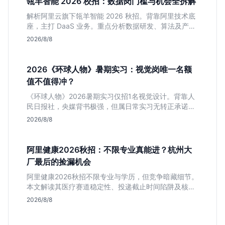
瓴羊智能 2026 校招：数据岗门槛与机会全拆解
解析阿里云旗下瓴羊智能 2026 秋招。背靠阿里技术底
座，主打 DaaS 业务。重点分析数据研发、算法及产品
岗的硬性要求，评估 B 端数据路线的成长曲线与抗压挑
2026/8/8
战，助你判断是否值得投递。
2026《环球人物》暑期实习：视觉岗唯一名额
值不值得冲？
《环球人物》2026暑期实习仅招1名视觉设计。背靠人
民日报社，央媒背书极强，但属日常实习无转正承诺。
适合追求高含金量简历、能接受严谨流程的设计生，想
2026/8/8
进大厂快节奏者慎投。
阿里健康2026秋招：不限专业真能进？杭州大
厂最后的捡漏机会
阿里健康2026秋招不限专业与学历，但竞争暗藏细节。
本文解读其医疗赛道稳定性、投递截止时间陷阱及核心
岗位面试节奏，帮应届生判断是否值得投入。
2026/8/8