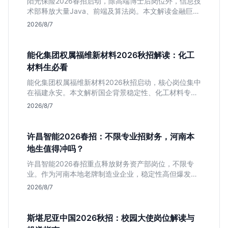
阳光保险2026春招启动，除高端博士后岗位外，信息技
术部释放大量Java、前端及算法岗。本文解读金融巨头
校招门槛，分析技术岗需求与投递价值，助你快速判断
2026/8/7
是否值得投。
能化集团权属福维新材料2026秋招解读：化工
材料生必看
能化集团权属福维新材料2026秋招启动，核心岗位集中
在福建永安。本文解析国企背景稳定性、化工材料专业
匹配度及工作地点限制，助理工科生判断是否值得投
2026/8/7
递。
许昌智能2026春招：不限专业招财务，河南本
地生值得冲吗？
许昌智能2026春招重点释放财务资产部岗位，不限专
业。作为河南本地老牌制造业企业，稳定性高但爆发涨
薪机会少。适合想在本地积累工业场景经验的应届生。
2026/8/7
斯堪尼亚中国2026秋招：校园大使岗位解读与