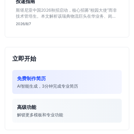
投递指南
斯堪尼亚中国2026秋招启动，核心招募“校园大使”而非
技术管培生。本文解析该瑞典物流巨头在华业务、岗位
真实职责及不限专业背后的竞争逻辑，助你判断是否值
2026/8/7
得投递。
立即开始
免费制作简历
AI智能生成，3分钟完成专业简历
高级功能
解锁更多模板和专业功能