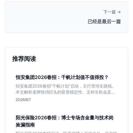
下一篇 →
已经是最后一篇
推荐阅读
恒安集团2026春招：千帆计划值不值得投？
恒安集团2026春招“千帆计划”启动，主打管培生路线。
本文解析老牌快消巨头的薪资稳定性、文科生机会及决
策链条长的局限，帮你判断是否值得投递。
2026/8/7
阳光保险2026春招：博士专场含金量与技术岗
捡漏指南