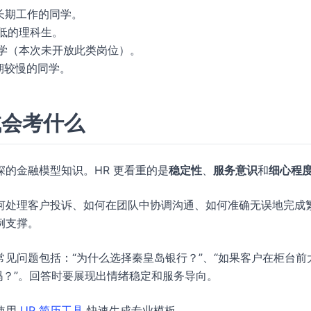
长期工作的同学。
极低的理科生。
同学（本次未开放此类岗位）。
长期较慢的同学。
试会考什么
的金融模型知识。HR 更看重的是
稳定性
、
服务意识
和
细心程
何处理客户投诉、如何在团队中协调沟通、如何准确无误地完成
例支撑。
见问题包括：“为什么选择秦皇岛银行？”、“如果客户在柜台前
吗？”。回答时要展现出情绪稳定和服务导向。
使用
UP 简历工具
快速生成专业模板。