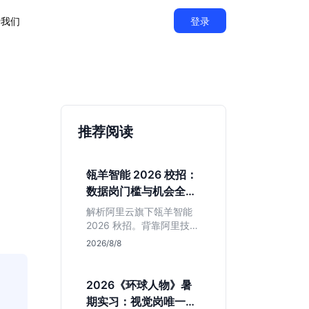
于我们
登录
推荐阅读
瓴羊智能 2026 校招：
数据岗门槛与机会全拆
解
解析阿里云旗下瓴羊智能
2026 秋招。背靠阿里技术
底座，主打 DaaS 业务。
2026/8/8
重点分析数据研发、算法
及产品岗的硬性要求，评
估 B 端数据路线的成长曲
2026《环球人物》暑
线与抗压挑战，助你判断
期实习：视觉岗唯一名
是否值得投递。