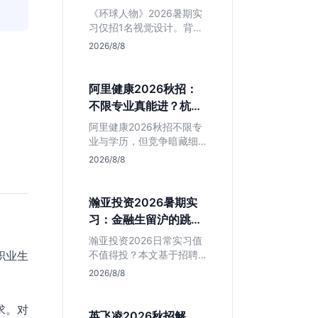
额值不值得冲？
《环球人物》2026暑期实
习仅招1名视觉设计。背靠
人民日报社，央媒背书极
2026/8/8
强，但属日常实习无转正
承诺。适合追求高含金量
简历、能接受严谨流程的
阿里健康2026秋招：
设计生，想进大厂快节奏
不限专业真能进？杭州
者慎投。
大厂最后的捡漏机会
阿里健康2026秋招不限专
业与学历，但竞争暗藏细
节。本文解读其医疗赛道
2026/8/8
稳定性、投递截止时间陷
阱及核心岗位面试节奏，
帮应届生判断是否值得投
瀚亚投资2026暑期实
入。
习：金融生留沪的跳板
还是坑？
瀚亚投资2026日常实习值
职业生
不值得投？本文基于招聘
简章分析：业务聚焦金融
2026/8/8
投资，岗位未定需分配，
转正机会不明确。适合急
求。对
需上海高含金量实习证
英飞凌2026秋招解