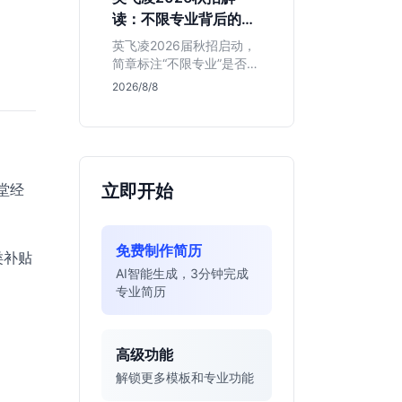
明、想接触真实资金流向
读：不限专业背后的门
的金融生，不适合追求稳
槛与机会
定留用的同学。
英飞凌2026届秋招启动，
简章标注“不限专业”是否可
信？本文基于招聘简章，
2026/8/8
深度解析这家德资芯片巨
头的行业地位、校招真实
门槛及投递策略，助你判
断是否值得投入。
堂经
立即开始
免费制作简历
类补贴
AI智能生成，3分钟完成
专业简历
高级功能
解锁更多模板和专业功能