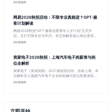
深度解析管培生项目，明确文商科主攻品牌营销、理工
2026/8/6
科侧重技术支持的岗位逻辑，客观分析传统制造业薪资
平稳但平台扎实的特点，助应届生快速判断投递价值。
网易2026秋招启动：不限专业真能进？GPT-极
客计划解读
网易2026秋招“GPT-极客热爱青年人才计划”正式开
启，主打不限专业与学历。本文拆解其核心岗位需求
（技术研发、游戏策划、算法），分析非科班同学的投
2026/8/6
递机会与真实门槛，帮你判断是否值得投。
寅家电子2026秋招：上海汽车电子岗薪资与岗
位全解析
寅家电子（寅成智能）2027届校招启动，坐标上海。本
文解析百人规模汽车电子企业的机械与算法双赛道机
会，分析薪资面议背后的含金量及应届生成长路径，助
2026/8/6
你判断是否值得投递。
立即开始