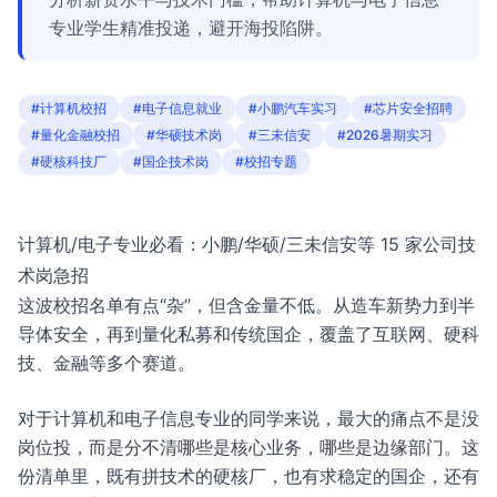
专业学生精准投递，避开海投陷阱。
#计算机校招
#电子信息就业
#小鹏汽车实习
#芯片安全招聘
#量化金融校招
#华硕技术岗
#三未信安
#2026暑期实习
#硬核科技厂
#国企技术岗
#校招专题
计算机/电子专业必看：小鹏/华硕/三未信安等 15 家公司技
术岗急招
这波校招名单有点“杂”，但含金量不低。从造车新势力到半
导体安全，再到量化私募和传统国企，覆盖了互联网、硬科
技、金融等多个赛道。
对于计算机和电子信息专业的同学来说，最大的痛点不是没
岗位投，而是分不清哪些是核心业务，哪些是边缘部门。这
份清单里，既有拼技术的硬核厂，也有求稳定的国企，还有