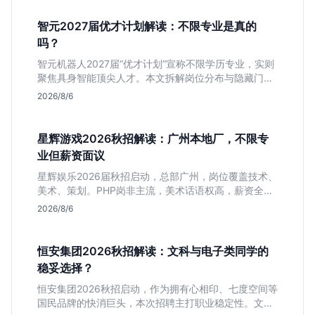
智元2027届优才计划解读：不限专业是真的
吗？
智元机器人2027届“优才计划”宣称不限学历专业，实则
聚焦具身智能顶尖人才。本文拆解岗位分布与隐藏门
槛，分析算法、仿真等核心方向，帮你判断是否值得投
2026/8/6
递及如何准备硬核项目。
星辉游戏2026秋招解读：广州本地厂，不限专
业但薪资面议
星辉娱乐2026届秋招启动，总部广州，岗位覆盖技术、
美术、策划。PHP岗非主流，美术话语权高，薪资全面
面议。适合想接触项目全流程的应届生，追求大厂光环
2026/8/6
者慎投。
恒安集团2026秋招解读：文科与电子类同学的
稳妥选择？
恒安集团2026秋招启动，作为拥有心相印、七度空间等
国民品牌的快消巨头，本次招聘主打职业稳定性。文章